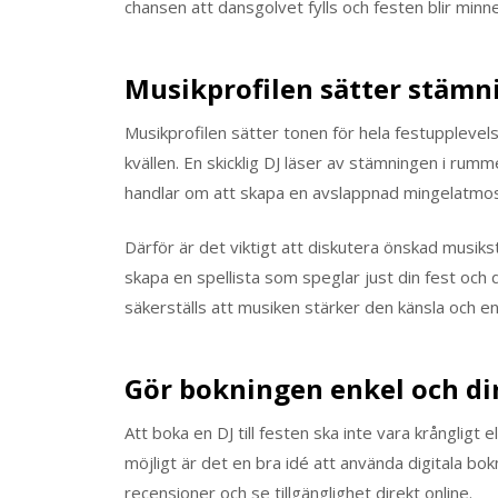
chansen att dansgolvet fylls och festen blir minne
Musikprofilen sätter stämn
Musikprofilen sätter tonen för hela festupplevel
kvällen. En skicklig DJ läser av stämningen i rum
handlar om att skapa en avslappnad mingelatmosfär
Därför är det viktigt att diskutera önskad musiksti
skapa en spellista som speglar just din fest och 
säkerställs att musiken stärker den känsla och e
Gör bokningen enkel och di
Att boka en DJ till festen ska inte vara krångligt
möjligt är det en bra idé att använda digitala bok
recensioner och se tillgänglighet direkt online.