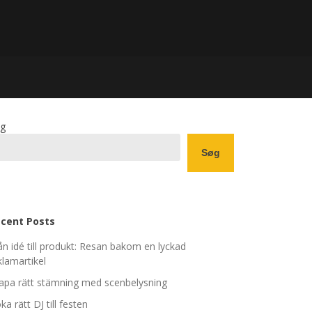
g
Søg
cent Posts
ån idé till produkt: Resan bakom en lyckad
klamartikel
apa rätt stämning med scenbelysning
ka rätt DJ till festen