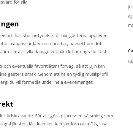
svärd för alla.
ju
ap
ingen
ma
sen och har stor betydelse för hur gästerna upplever
met och anpassar låtvalen därefter, oavsett om det
Ca
 eller att fylla dansgolvet när det är dags för fest.
Bl
l och eventuella favoritlåtar i förväg, så att DJ:n kan
dina gästers smak. Genom att ha en tydlig musikprofil
nergi du vill förmedla under hela evenemanget.
rekt
 eller tidskrävande. För att göra processen så smidig som
ningstjänster där du enkelt kan jämföra olika DJs, läsa