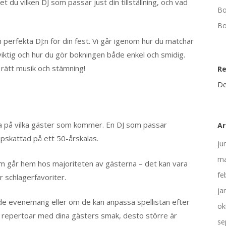
 du vilken DJ som passar just din tillställning, och vad
Bo
Bo
den perfekta DJ:n för din fest. Vi går igenom hur du matchar
viktig och hur du gör bokningen både enkel och smidig.
 rätt musik och stämning!
R
De
tänka på vilka gäster som kommer. En DJ som passar
Ar
ppskattad på ett 50-årskalas.
ju
ma
som går hem hos majoriteten av gästerna – det kan vara
fe
er schlagerfavoriter.
ja
nde evenemang eller om de kan anpassa spellistan efter
ok
ch repertoar med dina gästers smak, desto större är
se