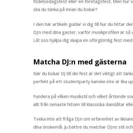
födelsedagsfest eller en företagsfest. Men hur vet
ska du tänka på innan du bokar?
I den här artikeln guidar vi dig till hur du hittar 
DJ:n med dina gäster, varför musikprofilen är så 
Låt oss hjälpa dig skapa en oförglömlig fest med
Matcha DJ:n med gästerna
När du bokar DJ till din fest är det viktigt att 
perfekt på ett studentparty kanske inte är lika u
Fundera på vilken musikstil och vilket årtionde 
allt från senaste hitsen till klassiska danslåtar ell
Tveka inte att fråga DJ:n om erfarenhet av likna
dina önskemål. Ju bättre du matchar DJ:ns stil o