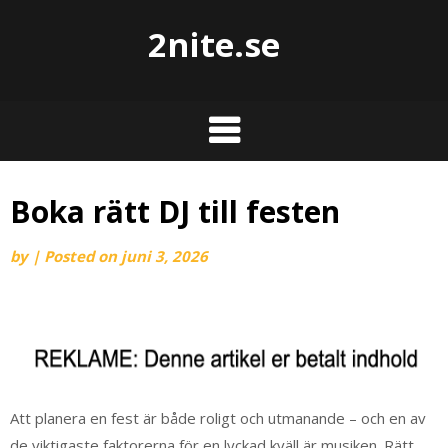
2nite.se
Boka rätt DJ till festen
by
|
Posted on
juni 3, 2026
Att planera en fest är både roligt och utmanande – och en av
de viktigaste faktorerna för en lyckad kväll är musiken. Rätt