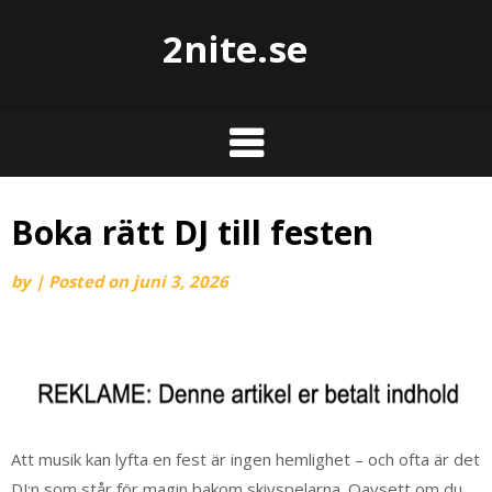
2nite.se
Boka rätt DJ till festen
by
|
Posted on
juni 3, 2026
Att musik kan lyfta en fest är ingen hemlighet – och ofta är det
DJ:n som står för magin bakom skivspelarna. Oavsett om du