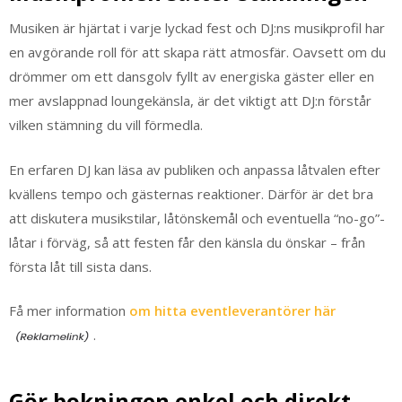
Musiken är hjärtat i varje lyckad fest och DJ:ns musikprofil har
en avgörande roll för att skapa rätt atmosfär. Oavsett om du
drömmer om ett dansgolv fyllt av energiska gäster eller en
mer avslappnad loungekänsla, är det viktigt att DJ:n förstår
vilken stämning du vill förmedla.
En erfaren DJ kan läsa av publiken och anpassa låtvalen efter
kvällens tempo och gästernas reaktioner. Därför är det bra
att diskutera musikstilar, låtönskemål och eventuella “no-go”-
låtar i förväg, så att festen får den känsla du önskar – från
första låt till sista dans.
Få mer information
om hitta eventleverantörer här
.
Gör bokningen enkel och direkt