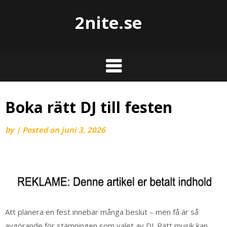
2nite.se
Boka rätt DJ till festen
by
|
Posted on
juni 3, 2026
Att planera en fest innebär många beslut – men få är så
avgörande för stämningen som valet av DJ. Rätt musik kan