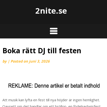
2nite.se
Boka rätt DJ till festen
by
|
Posted on
juni 3, 2026
Att musik kan lyfta en fest till nya höjder är ingen hemlighet.
Oavsett om det handlar om ett bröllop, en födelsedagsfest