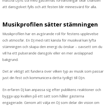
matcha DJ:ns stil med gästernas förväntningar ökar chansen
att dansgolvet fylls och att festen blir minnesvärd för alla.
Musikprofilen sätter stämningen
Musikprofilen har en avgörande roll för festens upplevelse
och atmosfär. En DJ med rätt känsla för musikval kan lyfta
stämningen och skapa den energi du önskar – oavsett om du
vill ha ett pulserande dansgolv eller en mer avslappnad
bakgrund.
Det är viktigt att fundera över vilken typ av musik som passar
just din fest och kommunicera detta tydligt till DJ:n.
En erfaren DJ kan anpassa sig efter publikens reaktioner och
bygga upp kvällen på ett sätt som håller gästerna
engagerade. Genom att välja en DJ som delar din vision om