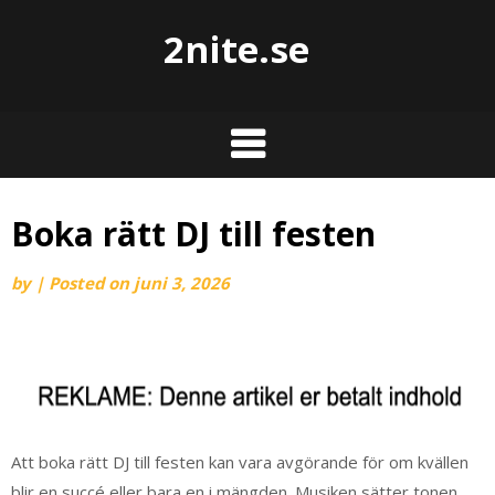
2nite.se
Boka rätt DJ till festen
by
|
Posted on
juni 3, 2026
Att boka rätt DJ till festen kan vara avgörande för om kvällen
blir en succé eller bara en i mängden. Musiken sätter tonen,