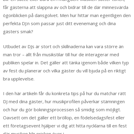
får gästerna att slappna av och bidrar till de där minnesvärda
ögonblicken på dansgolvet. Men hur hittar man egentligen den
perfekta DJ:n som passar just ditt evenemang och dina
gästers smak?
Utbudet av DJs är stort och skillnaderna kan vara större än
man tror – allt från musikstilar till hur de interagerar med
publiken spelar in. Det gäller att tänka igenom både vilken typ
av fest du planerar och vilka gäster du vill bjuda på en riktigt
bra upplevelse.
I den här artikeln får du konkreta tips på hur du matchar rätt
DJ med dina gäster, hur musikprofilen påverkar stämningen
och hur du gör bokningsprocessen så smidig som möjligt.
Oavsett om det gäller ett bröllop, en födelsedagsfest eller
ett företagsevent hjälper vi dig att hitta nycklarna till en fest
där musiken blir pricken över i.