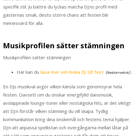
specifik stil. Ju bättre du lyckas matcha DJ:ns profil med
gästernas smak, desto större chans att festen blir
minnesvärd för alla.
Musikprofilen sätter stämningen
Musikprofilen sätter stämningen
Här kan du
läsa mer om boka DJ till fest
.
En DJs musikval avgör vilken känsla som genomsyrar hela
festen. Oavsett om du önskar energifylld dansmusik,
avslappnade lounge-toner eller nostalgiska hits, är det viktigt
att DJ:n förstår vilken stämning du vill skapa. Tydlig
kommunikation kring dina önskemål och festens tema hjälper
DJ:n att anpassa spellistan och övergångarna mellan låtar på
ett sätt som engagerar gästerna och får dem att trivas.