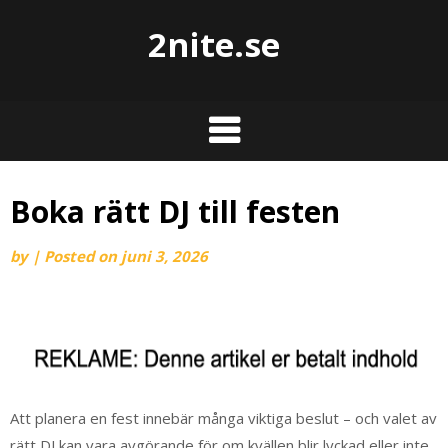
2nite.se
Boka rätt DJ till festen
by
|
Posted on
juni 3, 2026
Att planera en fest innebär många viktiga beslut – och valet av
rätt DJ kan vara avgörande för om kvällen blir lyckad eller inte.