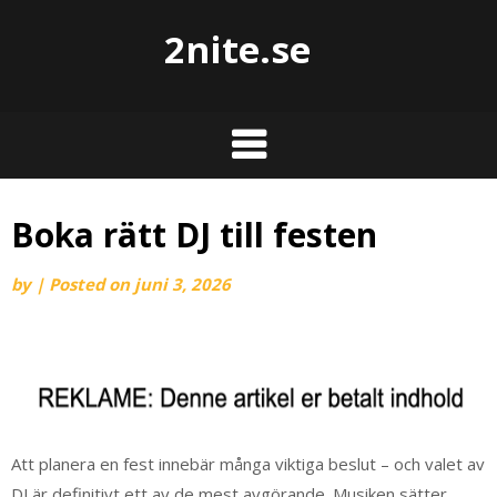
2nite.se
Boka rätt DJ till festen
by
|
Posted on
juni 3, 2026
Att planera en fest innebär många viktiga beslut – och valet av
DJ är definitivt ett av de mest avgörande. Musiken sätter