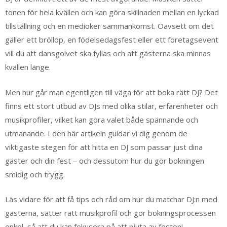
tonen för hela kvällen och kan göra skillnaden mellan en lyckad
tillställning och en medioker sammankomst. Oavsett om det
gäller ett bröllop, en födelsedagsfest eller ett företagsevent
vill du att dansgolvet ska fyllas och att gästerna ska minnas
kvällen länge.
Men hur går man egentligen till väga för att boka rätt DJ? Det
finns ett stort utbud av DJs med olika stilar, erfarenheter och
musikprofiler, vilket kan göra valet både spännande och
utmanande. I den här artikeln guidar vi dig genom de
viktigaste stegen för att hitta en DJ som passar just dina
gäster och din fest – och dessutom hur du gör bokningen
smidig och trygg.
Läs vidare för att få tips och råd om hur du matchar DJ:n med
gästerna, sätter rätt musikprofil och gör bokningsprocessen
enkel, så att du kan fokusera på att njuta av festen!