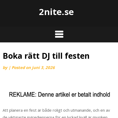
2nite.se
Boka rätt DJ till festen
by
|
Posted on
juni 3, 2026
Att planera en fest är både roligt och utmanande, och en av
de viktigaste ingredienserna för en lyckad kväll är musiken.