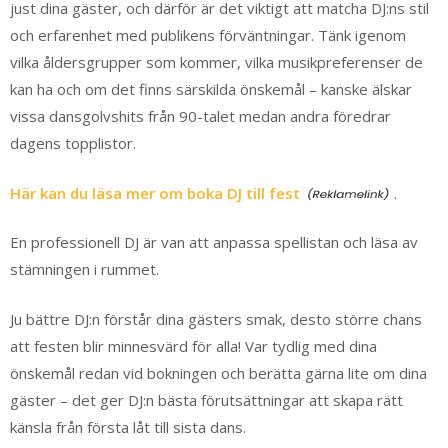
just dina gäster, och därför är det viktigt att matcha DJ:ns stil
och erfarenhet med publikens förväntningar. Tänk igenom
vilka åldersgrupper som kommer, vilka musikpreferenser de
kan ha och om det finns särskilda önskemål – kanske älskar
vissa dansgolvshits från 90-talet medan andra föredrar
dagens topplistor.
Här kan du läsa mer om boka DJ till fest
.
En professionell DJ är van att anpassa spellistan och läsa av
stämningen i rummet.
Ju bättre DJ:n förstår dina gästers smak, desto större chans
att festen blir minnesvärd för alla! Var tydlig med dina
önskemål redan vid bokningen och berätta gärna lite om dina
gäster – det ger DJ:n bästa förutsättningar att skapa rätt
känsla från första låt till sista dans.