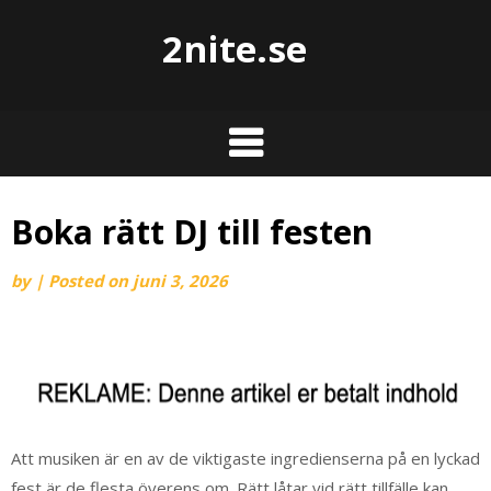
2nite.se
Boka rätt DJ till festen
by
|
Posted on
juni 3, 2026
Att musiken är en av de viktigaste ingredienserna på en lyckad
fest är de flesta överens om. Rätt låtar vid rätt tillfälle kan