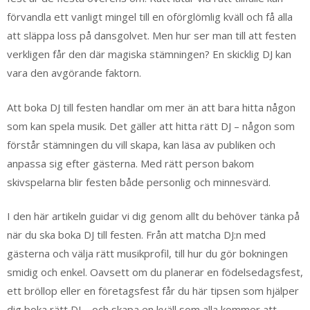
förvandla ett vanligt mingel till en oförglömlig kväll och få alla
att släppa loss på dansgolvet. Men hur ser man till att festen
verkligen får den där magiska stämningen? En skicklig DJ kan
vara den avgörande faktorn.
Att boka DJ till festen handlar om mer än att bara hitta någon
som kan spela musik. Det gäller att hitta rätt DJ – någon som
förstår stämningen du vill skapa, kan läsa av publiken och
anpassa sig efter gästerna. Med rätt person bakom
skivspelarna blir festen både personlig och minnesvärd.
I den här artikeln guidar vi dig genom allt du behöver tänka på
när du ska boka DJ till festen. Från att matcha DJ:n med
gästerna och välja rätt musikprofil, till hur du gör bokningen
smidig och enkel. Oavsett om du planerar en födelsedagsfest,
ett bröllop eller en företagsfest får du här tipsen som hjälper
dig boka rätt DJ – och skapa en kväll som alla kommer att