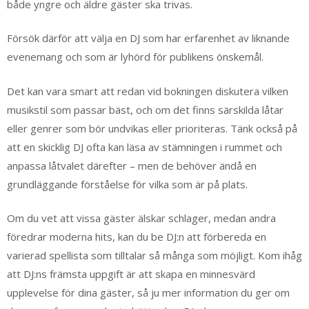
både yngre och äldre gäster ska trivas.
Försök därför att välja en DJ som har erfarenhet av liknande
evenemang och som är lyhörd för publikens önskemål.
Det kan vara smart att redan vid bokningen diskutera vilken
musikstil som passar bäst, och om det finns särskilda låtar
eller genrer som bör undvikas eller prioriteras. Tänk också på
att en skicklig DJ ofta kan läsa av stämningen i rummet och
anpassa låtvalet därefter – men de behöver ändå en
grundläggande förståelse för vilka som är på plats.
Om du vet att vissa gäster älskar schlager, medan andra
föredrar moderna hits, kan du be DJ:n att förbereda en
varierad spellista som tilltalar så många som möjligt. Kom ihåg
att DJ:ns främsta uppgift är att skapa en minnesvärd
upplevelse för dina gäster, så ju mer information du ger om