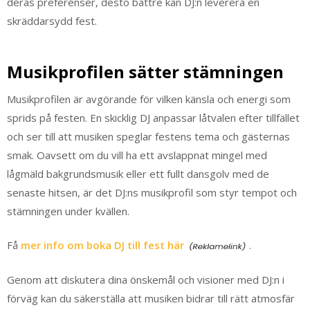
deras preferenser, desto bättre kan DJ:n leverera en
skräddarsydd fest.
Musikprofilen sätter stämningen
Musikprofilen är avgörande för vilken känsla och energi som
sprids på festen. En skicklig DJ anpassar låtvalen efter tillfället
och ser till att musiken speglar festens tema och gästernas
smak. Oavsett om du vill ha ett avslappnat mingel med
lågmäld bakgrundsmusik eller ett fullt dansgolv med de
senaste hitsen, är det DJ:ns musikprofil som styr tempot och
stämningen under kvällen.
Få
mer info om boka DJ till fest här
.
Genom att diskutera dina önskemål och visioner med DJ:n i
förväg kan du säkerställa att musiken bidrar till rätt atmosfär