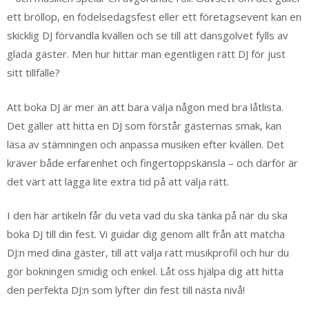
ett bröllop, en födelsedagsfest eller ett företagsevent kan en
skicklig DJ förvandla kvällen och se till att dansgolvet fylls av
glada gäster. Men hur hittar man egentligen rätt DJ för just
sitt tillfälle?
Att boka DJ är mer än att bara välja någon med bra låtlista.
Det gäller att hitta en DJ som förstår gästernas smak, kan
läsa av stämningen och anpassa musiken efter kvällen. Det
kräver både erfarenhet och fingertoppskänsla – och därför är
det värt att lägga lite extra tid på att välja rätt.
I den här artikeln får du veta vad du ska tänka på när du ska
boka DJ till din fest. Vi guidar dig genom allt från att matcha
DJ:n med dina gäster, till att välja rätt musikprofil och hur du
gör bokningen smidig och enkel. Låt oss hjälpa dig att hitta
den perfekta DJ:n som lyfter din fest till nästa nivå!