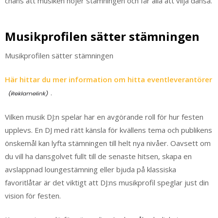
chans att musiken höjer stämningen och får alla att vilja dansa.
Musikprofilen sätter stämningen
Musikprofilen sätter stämningen
Här hittar du mer information om hitta eventleverantörer
.
Vilken musik DJ:n spelar har en avgörande roll för hur festen
upplevs. En DJ med rätt känsla för kvällens tema och publikens
önskemål kan lyfta stämningen till helt nya nivåer. Oavsett om
du vill ha dansgolvet fullt till de senaste hitsen, skapa en
avslappnad loungestämning eller bjuda på klassiska
favoritlåtar är det viktigt att DJ:ns musikprofil speglar just din
vision för festen.