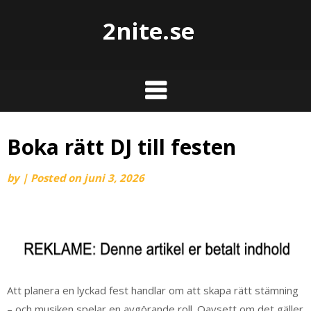
2nite.se
Boka rätt DJ till festen
by
|
Posted on
juni 3, 2026
Att planera en lyckad fest handlar om att skapa rätt stämning
– och musiken spelar en avgörande roll. Oavsett om det gäller