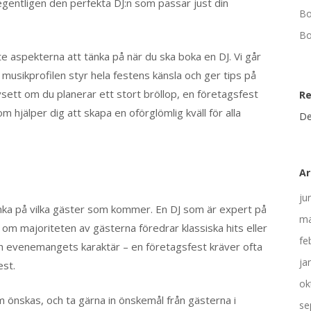
egentligen den perfekta DJ:n som passar just din
Bo
Bo
te aspekterna att tänka på när du ska boka en DJ. Vi går
musikprofilen styr hela festens känsla och ger tips på
sett om du planerar ett stort bröllop, en företagsfest
R
som hjälper dig att skapa en oförglömlig kväll för alla
De
Ar
ju
 tänka på vilka gäster som kommer. En DJ som är expert på
ma
 om majoriteten av gästerna föredrar klassiska hits eller
fe
h evenemangets karaktär – en företagsfest kräver ofta
ja
est.
ok
om önskas, och ta gärna in önskemål från gästerna i
se