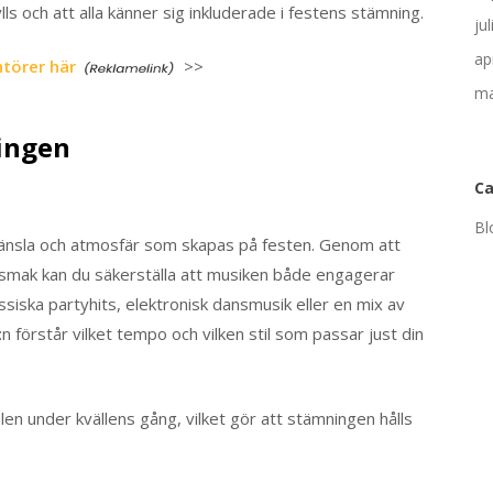
ls och att alla känner sig inkluderade i festens stämning.
ju
ap
törer här
>>
ma
ingen
Ca
Bl
 känsla och atmosfär som skapas på festen. Genom att
ksmak kan du säkerställa att musiken både engagerar
ssiska partyhits, elektronisk dansmusik eller en mix av
J:n förstår vilket tempo och vilken stil som passar just din
alen under kvällens gång, vilket gör att stämningen hålls