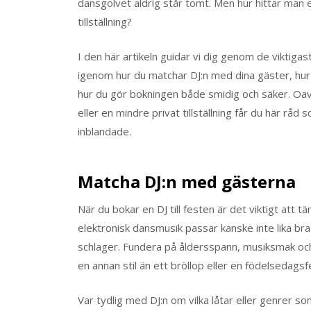
dansgolvet aldrig står tomt. Men hur hittar man 
tillställning?
I den här artikeln guidar vi dig genom de viktigas
igenom hur du matchar DJ:n med dina gäster, hur 
hur du gör bokningen både smidig och säker. Oav
eller en mindre privat tillställning får du här råd 
inblandade.
Matcha DJ:n med gästerna
När du bokar en DJ till festen är det viktigt att
elektronisk dansmusik passar kanske inte lika bra
schlager. Fundera på åldersspann, musiksmak oc
en annan stil än ett bröllop eller en födelsedagsf
Var tydlig med DJ:n om vilka låtar eller genrer s