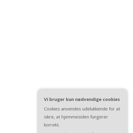
Vi bruger kun nødvendige cookies
Cookies anvendes udelukkende for at
sikre, at hjemmesiden fungerer
korrekt.