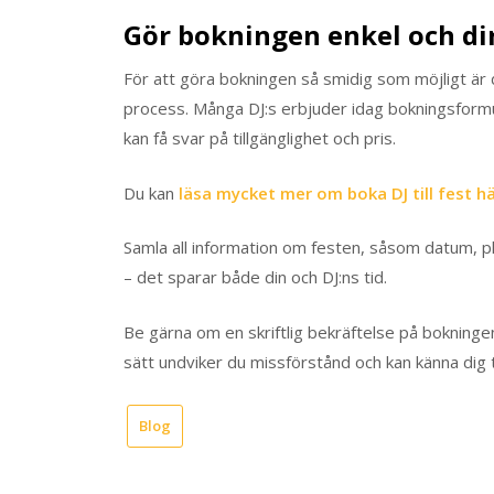
Gör bokningen enkel och di
För att göra bokningen så smidig som möjligt är d
process. Många DJ:s erbjuder idag bokningsformul
kan få svar på tillgänglighet och pris.
Du kan
läsa mycket mer om boka DJ till fest h
Samla all information om festen, såsom datum, pla
– det sparar både din och DJ:ns tid.
Be gärna om en skriftlig bekräftelse på bokninge
sätt undviker du missförstånd och kan känna dig tr
Blog