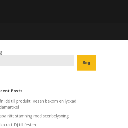
g
Søg
cent Posts
ån idé till produkt: Resan bakom en lyckad
klamartikel
apa rätt stämning med scenbelysning
ka rätt DJ till festen