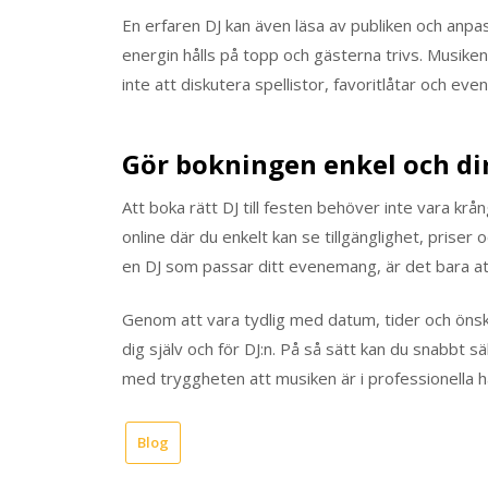
En erfaren DJ kan även läsa av publiken och anpass
energin hålls på topp och gästerna trivs. Musike
inte att diskutera spellistor, favoritlåtar och eve
Gör bokningen enkel och di
Att boka rätt DJ till festen behöver inte vara k
online där du enkelt kan se tillgänglighet, priser
en DJ som passar ditt evenemang, är det bara att 
Genom att vara tydlig med datum, tider och öns
dig själv och för DJ:n. På så sätt kan du snabbt s
med tryggheten att musiken är i professionella h
Blog