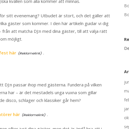
agiska kvällen som alla kommer att minnas.
Bo
Bo
för sitt evenemang? Utbudet är stort, och det gäller att
ilka gäster som kommer. I den här artikeln guidar vi dig
från att matcha DJ:n med dina gäster, till att välja rätt
som möjligt.
R
De
fest här
.
Ar
ju
t att DJ:n passar ihop med gästerna. Fundera på vilken
ma
erna har – är det mestadels unga vuxna som gillar
fe
åde disco, schlager och klassiker går hem?
ja
törer här
.
ok
se
en efter just dina gäster, men det är ändå bra att i