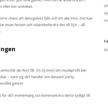
ju
 eller bör undvikas.
ap
rre chans att dansgolvet fylls och att alla trivs. Det kan
ma
ar innan festen och vidarebefordra det till DJ:n – då
.
Ca
ingen
Bl
 atmosfär din fest får. En DJ med rätt musikprofil kan
kar – vare sig det handlar om dansant party,
ecifika genrer.
 för ditt evenemang och kommunicera detta tydligt till