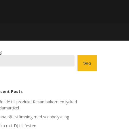
g
Søg
cent Posts
ån idé till produkt: Resan bakom en lyckad
klamartikel
apa rätt stämning med scenbelysning
ka rätt DJ till festen