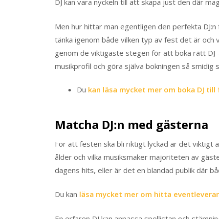
DJ kan vara nyckeln till att skapa just den där m
Men hur hittar man egentligen den perfekta DJ:n 
tänka igenom både vilken typ av fest det är och v
genom de viktigaste stegen för att boka rätt DJ – 
musikprofil och göra själva bokningen så smidig 
Du
kan läsa mycket mer om boka DJ till 
Matcha DJ:n med gästerna
För att festen ska bli riktigt lyckad är det viktig
ålder och vilka musiksmaker majoriteten av gäst
dagens hits, eller är det en blandad publik där b
Du kan
läsa mycket mer om hitta eventleveran
En erfaren DJ kan anpassa spellistan och stämning