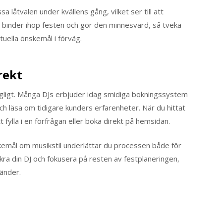
a låtvalen under kvällens gång, vilket ser till att
n binder ihop festen och gör den minnesvärd, så tveka
ntuella önskemål i förväg.
rekt
rångligt. Många DJs erbjuder idag smidiga bokningssystem
 och läsa om tidigare kunders erfarenheter. När du hittat
fylla i en förfrågan eller boka direkt på hemsidan.
kemål om musikstil underlättar du processen både för
äkra din DJ och fokusera på resten av festplaneringen,
änder.