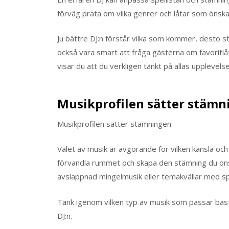
förväg prata om vilka genrer och låtar som önskas
Ju bättre DJ:n förstår vilka som kommer, desto stö
också vara smart att fråga gästerna om favoritlåt
visar du att du verkligen tänkt på allas upplevelse
Musikprofilen sätter stämn
Musikprofilen sätter stämningen
Valet av musik är avgörande för vilken känsla och
förvandla rummet och skapa den stämning du öns
avslappnad mingelmusik eller temakvällar med sp
Tänk igenom vilken typ av musik som passar bäst
DJ:n.