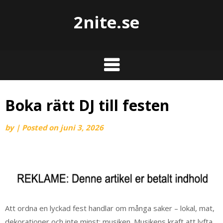
2nite.se
Boka rätt DJ till festen
by
|
Posted on
juni 3, 2026
Att ordna en lyckad fest handlar om många saker – lokal, mat,
dekorationer och inte minst: musiken. Musikens kraft att lyfta