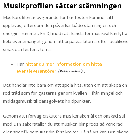
Musikprofilen sätter stämningen
Musikprofilen är avgörande för hur festen kommer att
upplevas, eftersom den påverkar både stämningen och
energin i rummet. En DJ med rätt känsla för musikval kan lyfta
hela evenemanget genom att anpassa låtarna efter publikens
smak och festens tema.
Här
hittar du mer information om hitta
eventleverantörer
.
Det handlar inte bara om att spela hits, utan om att skapa en
röd tråd som för gästerna genom kvällen – från mingel och
middagsmusik till dansgolvets höjdpunkter.
Genom att i förväg diskutera musikönskemål och önskad stil
med DJ:n säkerställer du att musiken blir precis så varierad
eller specifik som just din fest kräver. På så vis kan DJ:n skapa