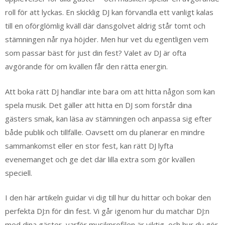
roll för att lyckas. En skicklig DJ kan förvandla ett vanligt kalas
till en oförglömlig kväll där dansgolvet aldrig står tomt och
stämningen når nya höjder. Men hur vet du egentligen vem
som passar bäst för just din fest? Valet av DJ är ofta
avgörande för om kvällen får den rätta energin.
Att boka rätt DJ handlar inte bara om att hitta någon som kan
spela musik. Det gäller att hitta en DJ som förstår dina
gästers smak, kan läsa av stämningen och anpassa sig efter
både publik och tillfälle. Oavsett om du planerar en mindre
sammankomst eller en stor fest, kan rätt DJ lyfta
evenemanget och ge det där lilla extra som gör kvällen
speciell.
I den här artikeln guidar vi dig till hur du hittar och bokar den
perfekta DJ:n för din fest. Vi går igenom hur du matchar DJ:n
med dina gäster, varför musikprofilen är viktig, och hur du gör