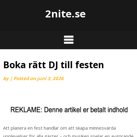
2nite.se
Boka rätt DJ till festen
by
|
Posted on
juni 3, 2026
Att planera en fest handlar om att skapa minnesvärda
upplevelser för alla gäster – och musiken spelar en avgörande