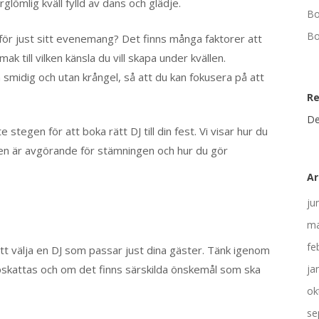
örglömlig kväll fylld av dans och glädje.
Bo
Bo
för just sitt evenemang? Det finns många faktorer att
mak till vilken känsla du vill skapa under kvällen.
smidig och utan krångel, så att du kan fokusera på att
R
De
 stegen för att boka rätt DJ till din fest. Vi visar hur du
len är avgörande för stämningen och hur du gör
Ar
ju
ma
fe
t att välja en DJ som passar just dina gäster. Tänk igenom
pskattas och om det finns särskilda önskemål som ska
ja
ok
se