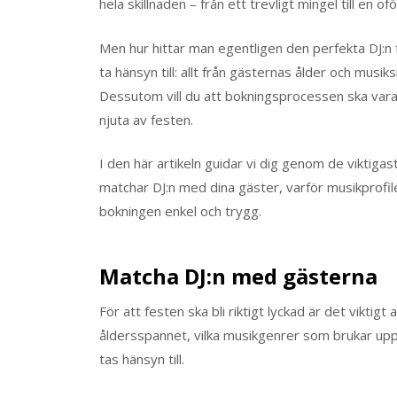
hela skillnaden – från ett trevligt mingel till en of
Men hur hittar man egentligen den perfekta DJ:n 
ta hänsyn till: allt från gästernas ålder och musiks
Dessutom vill du att bokningsprocessen ska vara 
njuta av festen.
I den här artikeln guidar vi dig genom de viktigaste
matchar DJ:n med dina gäster, varför musikprofi
bokningen enkel och trygg.
Matcha DJ:n med gästerna
För att festen ska bli riktigt lyckad är det viktig
åldersspannet, vilka musikgenrer som brukar up
tas hänsyn till.