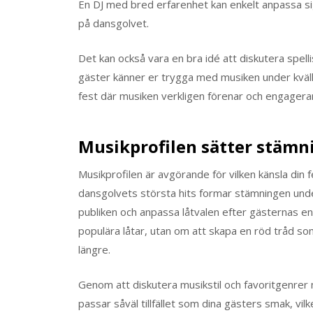
En DJ med bred erfarenhet kan enkelt anpassa si
på dansgolvet.
Det kan också vara en bra idé att diskutera spelli
gäster känner er trygga med musiken under kvälle
fest där musiken verkligen förenar och engagerar
Musikprofilen sätter stämn
Musikprofilen är avgörande för vilken känsla din f
dansgolvets största hits formar stämningen under
publiken och anpassa låtvalen efter gästernas en
populära låtar, utan om att skapa en röd tråd som
längre.
Genom att diskutera musikstil och favoritgenrer 
passar såväl tillfället som dina gästers smak, vi