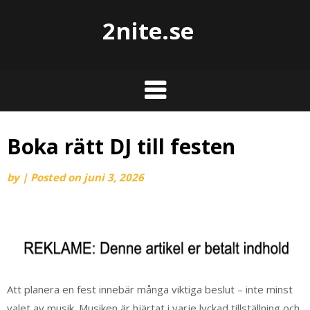
2nite.se
Boka rätt DJ till festen
by
|
Posted on
juni 3, 2026
Att planera en fest innebär många viktiga beslut – inte minst
valet av musik. Musiken är hjärtat i varje lyckad tillställning och