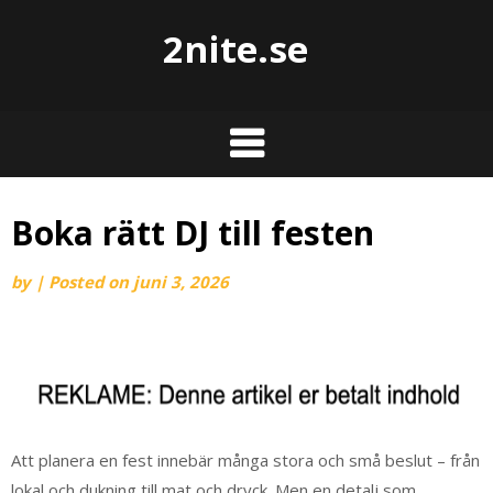
2nite.se
Boka rätt DJ till festen
by
|
Posted on
juni 3, 2026
Att planera en fest innebär många stora och små beslut – från
lokal och dukning till mat och dryck. Men en detalj som