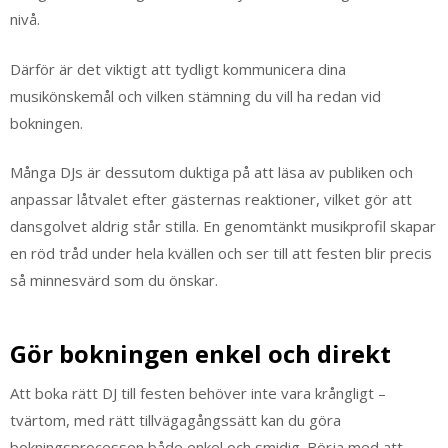
nivå.
Därför är det viktigt att tydligt kommunicera dina
musikönskemål och vilken stämning du vill ha redan vid
bokningen.
Många DJs är dessutom duktiga på att läsa av publiken och
anpassar låtvalet efter gästernas reaktioner, vilket gör att
dansgolvet aldrig står stilla. En genomtänkt musikprofil skapar
en röd tråd under hela kvällen och ser till att festen blir precis
så minnesvärd som du önskar.
Gör bokningen enkel och direkt
Att boka rätt DJ till festen behöver inte vara krångligt –
tvärtom, med rätt tillvägagångssätt kan du göra
bokningsprocessen både enkel och smidig. Börja med att