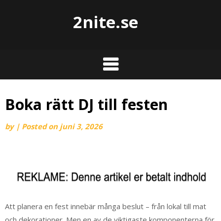
2nite.se
Boka rätt DJ till festen
by
|
Posted on
juni 3, 2026
Att planera en fest innebär många beslut – från lokal till mat
och dekorationer. Men en av de viktigaste komponenterna för