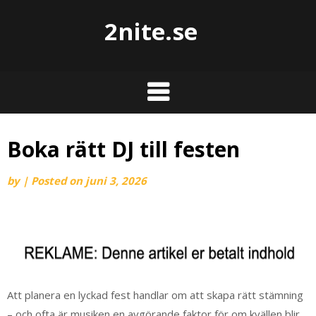
2nite.se
Boka rätt DJ till festen
by
|
Posted on
juni 3, 2026
Att planera en lyckad fest handlar om att skapa rätt stämning
– och ofta är musiken en avgörande faktor för om kvällen blir