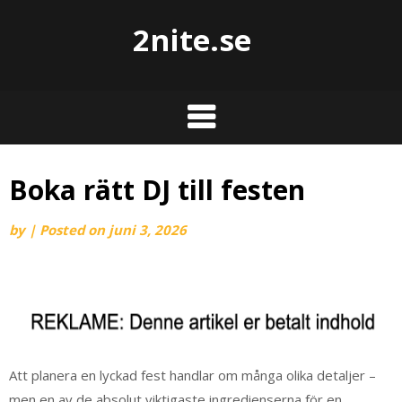
2nite.se
Boka rätt DJ till festen
by
|
Posted on
juni 3, 2026
Att planera en lyckad fest handlar om många olika detaljer –
men en av de absolut viktigaste ingredienserna för en