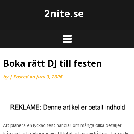
2nite.se
Boka rätt DJ till festen
by
|
Posted on
juni 3, 2026
Att planera en lyckad fest handlar om många olika detaljer –
från mat och dekorationer till lokal och underhållning. En av de