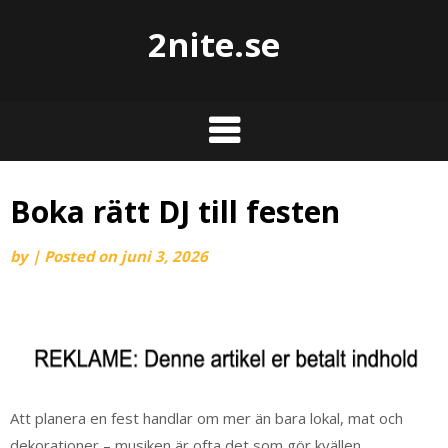
2nite.se
Boka rätt DJ till festen
by
|
Posted on
juni 3, 2026
Att planera en fest handlar om mer än bara lokal, mat och
dekorationer – musiken är ofta det som gör kvällen