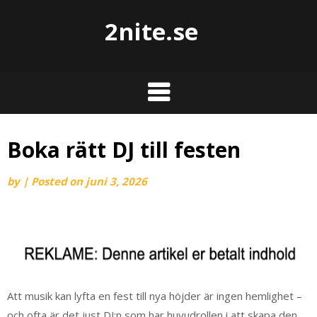
2nite.se
Boka rätt DJ till festen
by
|
Posted on
juni 3, 2026
Att musik kan lyfta en fest till nya höjder är ingen hemlighet –
och ofta är det just DJ:n som har huvudrollen i att skapa den