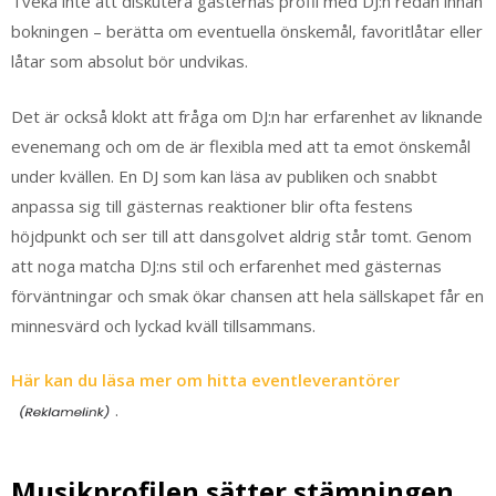
Tveka inte att diskutera gästernas profil med DJ:n redan innan
bokningen – berätta om eventuella önskemål, favoritlåtar eller
låtar som absolut bör undvikas.
Det är också klokt att fråga om DJ:n har erfarenhet av liknande
evenemang och om de är flexibla med att ta emot önskemål
under kvällen. En DJ som kan läsa av publiken och snabbt
anpassa sig till gästernas reaktioner blir ofta festens
höjdpunkt och ser till att dansgolvet aldrig står tomt. Genom
att noga matcha DJ:ns stil och erfarenhet med gästernas
förväntningar och smak ökar chansen att hela sällskapet får en
minnesvärd och lyckad kväll tillsammans.
Här kan du läsa mer om hitta eventleverantörer
.
Musikprofilen sätter stämningen