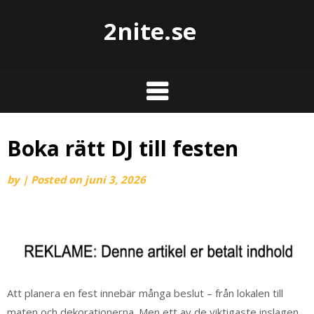
2nite.se
Boka rätt DJ till festen
by
|
Posted on
juni 3, 2026
Att planera en fest innebär många beslut – från lokalen till
maten och dekorationerna. Men ett av de viktigaste inslagen