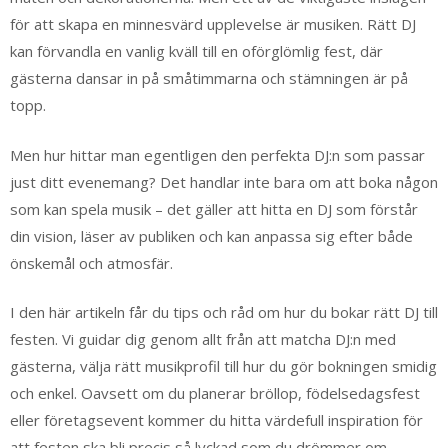
för att skapa en minnesvärd upplevelse är musiken. Rätt DJ
kan förvandla en vanlig kväll till en oförglömlig fest, där
gästerna dansar in på småtimmarna och stämningen är på
topp.
Men hur hittar man egentligen den perfekta DJ:n som passar
just ditt evenemang? Det handlar inte bara om att boka någon
som kan spela musik – det gäller att hitta en DJ som förstår
din vision, läser av publiken och kan anpassa sig efter både
önskemål och atmosfär.
I den här artikeln får du tips och råd om hur du bokar rätt DJ till
festen. Vi guidar dig genom allt från att matcha DJ:n med
gästerna, välja rätt musikprofil till hur du gör bokningen smidig
och enkel. Oavsett om du planerar bröllop, födelsedagsfest
eller företagsevent kommer du hitta värdefull inspiration för
att festen ska bli precis så lyckad som du drömmer om.