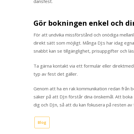
dansfest.
Gör bokningen enkel och di
För att undvika missförstånd och onödiga mellanl
direkt sätt som möjligt. Många DJ:s har idag egn
snabbt kan se tillgänglighet, prisuppgifter och l
Ta gärna kontakt via ett formulär eller direktmed
typ av fest det gäller.
Genom att ha en rak kommunikation redan från bö
säker på att DJ:n förstår dina önskemål. Att bok
dig och DJ:n, så att du kan fokusera på resten av
Blog