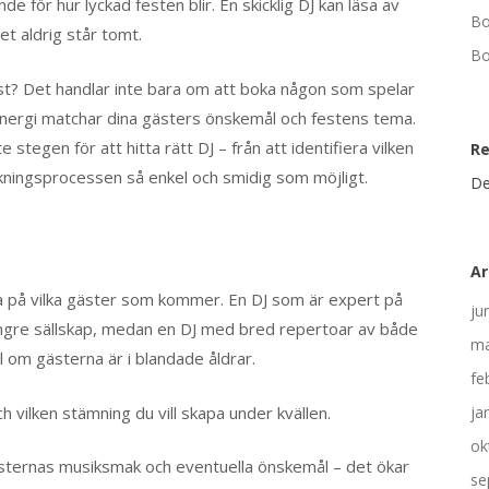
de för hur lyckad festen blir. En skicklig DJ kan läsa av
Bo
et aldrig står tomt.
Bo
 fest? Det handlar inte bara om att boka någon som spelar
 energi matchar dina gästers önskemål och festens tema.
 stegen för att hitta rätt DJ – från att identifiera vilken
R
bokningsprocessen så enkel och smidig som möjligt.
De
Ar
tänka på vilka gäster som kommer. En DJ som är expert på
ju
 yngre sällskap, medan en DJ med bred repertoar av både
ma
l om gästerna är i blandade åldrar.
fe
 vilken stämning du vill skapa under kvällen.
ja
ok
ästernas musiksmak och eventuella önskemål – det ökar
se