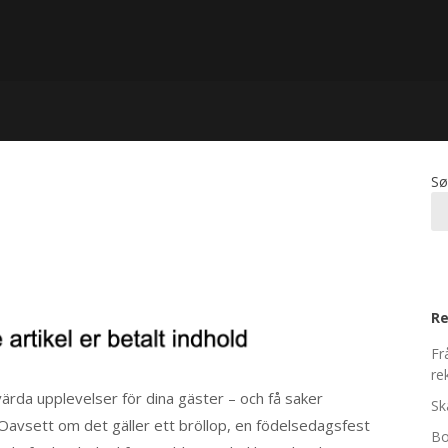
Sø
Re
Fr
re
ärda upplevelser för dina gäster – och få saker
Sk
avsett om det gäller ett bröllop, en födelsedagsfest
Bo