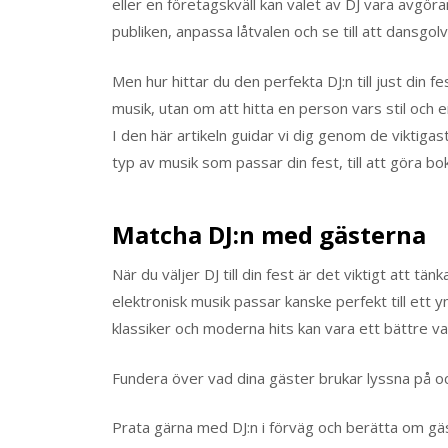
eller en företagskväll kan valet av DJ vara avgöran
publiken, anpassa låtvalen och se till att dansgolv
Men hur hittar du den perfekta DJ:n till just din
musik, utan om att hitta en person vars stil och
I den här artikeln guidar vi dig genom de viktigaste
typ av musik som passar din fest, till att göra 
Matcha DJ:n med gästerna
När du väljer DJ till din fest är det viktigt att 
elektronisk musik passar kanske perfekt till ett
klassiker och moderna hits kan vara ett bättre va
Fundera över vad dina gäster brukar lyssna på och
Prata gärna med DJ:n i förväg och berätta om g