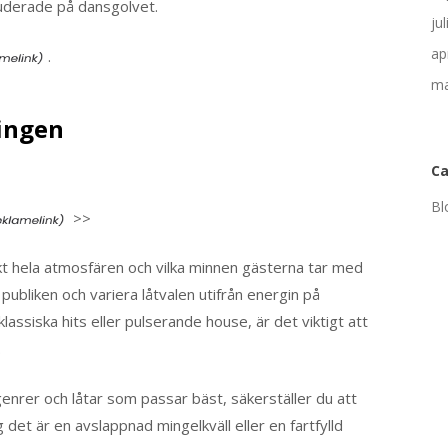
kluderade på dansgolvet.
ju
ap
.
ma
ingen
Ca
Bl
>>
kt hela atmosfären och vilka minnen gästerna tar med
 publiken och variera låtvalen utifrån energin på
ssiska hits eller pulserande house, är det viktigt att
.
enrer och låtar som passar bäst, säkerställer du att
g det är en avslappnad mingelkväll eller en fartfylld