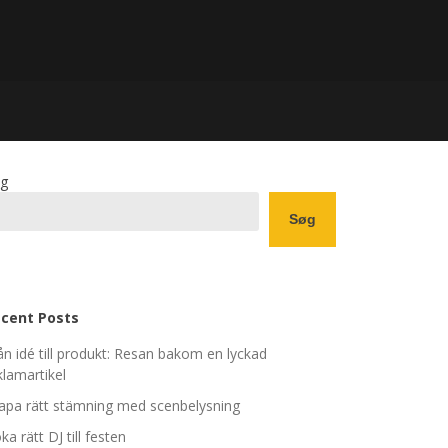
g
Søg
cent Posts
ån idé till produkt: Resan bakom en lyckad
klamartikel
apa rätt stämning med scenbelysning
ka rätt DJ till festen