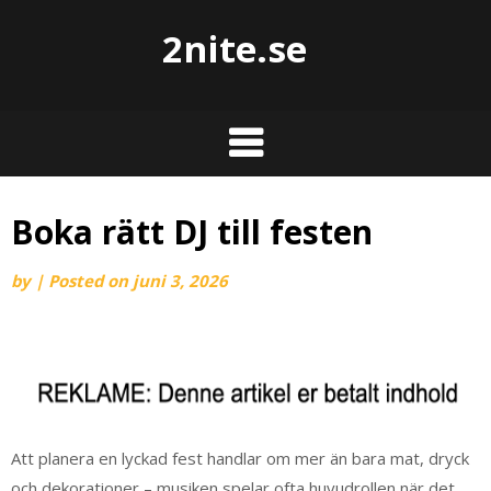
2nite.se
Boka rätt DJ till festen
by
|
Posted on
juni 3, 2026
Att planera en lyckad fest handlar om mer än bara mat, dryck
och dekorationer – musiken spelar ofta huvudrollen när det