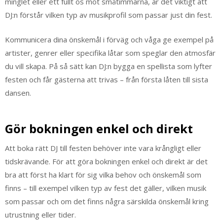
minglet eller ett fullt ös mot småtimmarna, är det viktigt att
DJ:n förstår vilken typ av musikprofil som passar just din fest.
Kommunicera dina önskemål i förväg och våga ge exempel på
artister, genrer eller specifika låtar som speglar den atmosfär
du vill skapa. På så sätt kan DJ:n bygga en spellista som lyfter
festen och får gästerna att trivas – från första låten till sista
dansen.
Gör bokningen enkel och direkt
Att boka rätt DJ till festen behöver inte vara krångligt eller
tidskrävande. För att göra bokningen enkel och direkt är det
bra att först ha klart för sig vilka behov och önskemål som
finns – till exempel vilken typ av fest det gäller, vilken musik
som passar och om det finns några särskilda önskemål kring
utrustning eller tider.