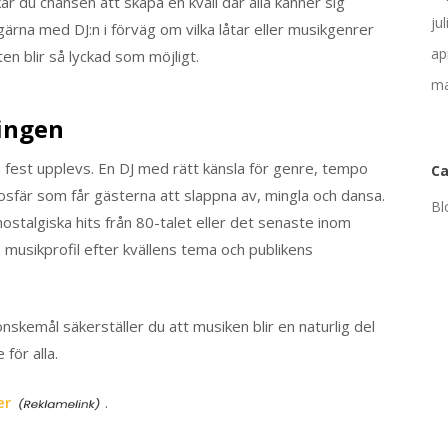
r du chansen att skapa en kväll där alla känner sig
ju
ärna med DJ:n i förväg om vilka låtar eller musikgenrer
ap
en blir så lyckad som möjligt.
ma
ingen
n fest upplevs. En DJ med rätt känsla för genre, tempo
Ca
osfär som får gästerna att slappna av, mingla och dansa.
Bl
stalgiska hits från 80-talet eller det senaste inom
n musikprofil efter kvällens tema och publikens
nskemål säkerställer du att musiken blir en naturlig del
för alla.
er
.