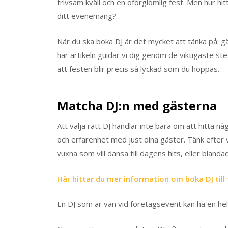
trivsam kväll och en oförglömlig fest. Men hur h
ditt evenemang?
När du ska boka DJ är det mycket att tänka på: gä
här artikeln guidar vi dig genom de viktigaste ste
att festen blir precis så lyckad som du hoppas.
Matcha DJ:n med gästerna
Att välja rätt DJ handlar inte bara om att hitta n
och erfarenhet med just dina gäster. Tänk efter vi
vuxna som vill dansa till dagens hits, eller blan
Här hittar du mer information om boka DJ till 
En DJ som är van vid företagsevent kan ha en he