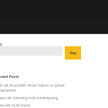
g
Søg
cent Posts
ån idé till produkt: Resan bakom en lyckad
klamartikel
apa rätt stämning med scenbelysning
ka rätt DJ till festen