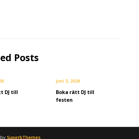
ted Posts
26
juni 3, 2026
t DJ till
Boka rätt DJ till
festen
 by
SuperbThemes