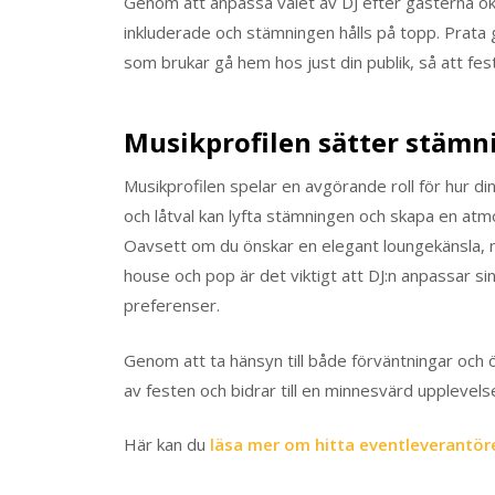
Genom att anpassa valet av DJ efter gästerna öka
inkluderade och stämningen hålls på topp. Prata g
som brukar gå hem hos just din publik, så att fest
Musikprofilen sätter stämn
Musikprofilen spelar en avgörande roll för hur di
och låtval kan lyfta stämningen och skapa en atm
Oavsett om du önskar en elegant loungekänsla, no
house och pop är det viktigt att DJ:n anpassar si
preferenser.
Genom att ta hänsyn till både förväntningar och ö
av festen och bidrar till en minnesvärd upplevelse 
Här kan du
läsa mer om hitta eventleverantör