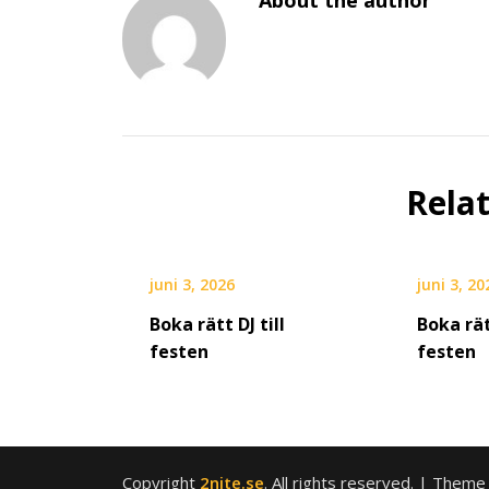
About the author
Rela
juni 3, 2026
juni 3, 20
Boka rätt DJ till
Boka rät
festen
festen
Copyright
2nite.se
. All rights reserved.
| Theme