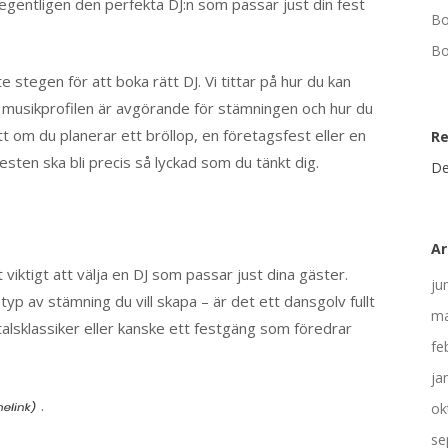
 egentligen den perfekta DJ:n som passar just din fest
Bo
Bo
e stegen för att boka rätt DJ. Vi tittar på hur du kan
 musikprofilen är avgörande för stämningen och hur du
 om du planerar ett bröllop, en företagsfest eller en
R
esten ska bli precis så lyckad som du tänkt dig.
De
Ar
 viktigt att välja en DJ som passar just dina gäster.
ju
p av stämning du vill skapa – är det ett dansgolv fullt
ma
talsklassiker eller kanske ett festgäng som föredrar
fe
ja
.
ok
se