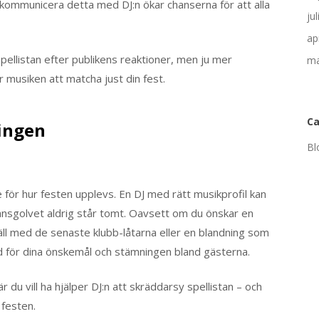
kommunicera detta med DJ:n ökar chanserna för att alla
ju
ap
spellistan efter publikens reaktioner, men ju mer
ma
 musiken att matcha just din fest.
Ca
ingen
Bl
e för hur festen upplevs. En DJ med rätt musikprofil kan
dansgolvet aldrig står tomt. Oavsett om du önskar en
väll med de senaste klubb-låtarna eller en blandning som
hörd för dina önskemål och stämningen bland gästerna.
 du vill ha hjälper DJ:n att skräddarsy spellistan – och
 festen.