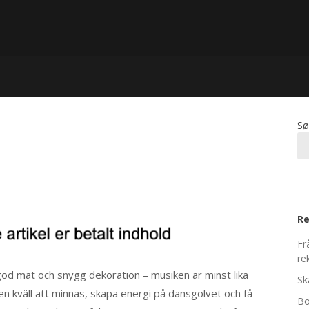
Sø
Re
Fr
re
god mat och snygg dekoration – musiken är minst lika
Sk
ll en kväll att minnas, skapa energi på dansgolvet och få
Bo