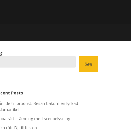
g
Søg
cent Posts
ån idé till produkt: Resan bakom en lyckad
klamartikel
apa rätt stämning med scenbelysning
ka rätt DJ till festen