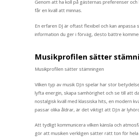
Genom att ha koll på gästernas preferenser och 
får en kväll att minnas.
En erfaren DJ är oftast flexibel och kan anpassa 
information du ger i förväg, desto bättre kommer
Musikprofilen sätter stämn
Musikprofilen sätter stämningen
Vilken typ av musik DJ:n spelar har stor betydels
lyfta energin, skapa samhörighet och se till att 
nostalgisk kväll med klassiska hits, en modern k
passar olika åldrar, är det viktigt att DJ:n är ly
Att tydligt kommunicera vilken känsla och atmosfär
gör att musiken verkligen sätter rätt ton för hela