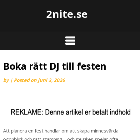
2nite.se
Boka rätt DJ till festen
by
|
Posted on
juni 3, 2026
Att planera en fest handlar om att skapa minnesvärda
ögonblick och rätt stämning – och musiken spelar ofta