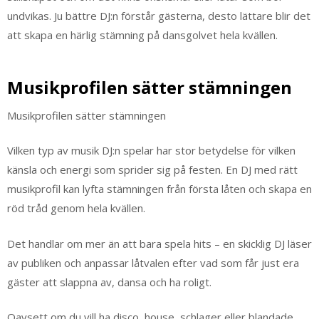
undvikas. Ju bättre DJ:n förstår gästerna, desto lättare blir det
att skapa en härlig stämning på dansgolvet hela kvällen.
Musikprofilen sätter stämningen
Musikprofilen sätter stämningen
Vilken typ av musik DJ:n spelar har stor betydelse för vilken
känsla och energi som sprider sig på festen. En DJ med rätt
musikprofil kan lyfta stämningen från första låten och skapa en
röd tråd genom hela kvällen.
Det handlar om mer än att bara spela hits – en skicklig DJ läser
av publiken och anpassar låtvalen efter vad som får just era
gäster att slappna av, dansa och ha roligt.
Oavsett om du vill ha disco, house, schlager eller blandade