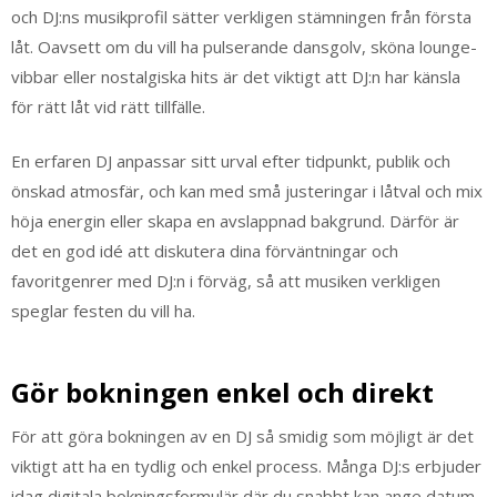
och DJ:ns musikprofil sätter verkligen stämningen från första
låt. Oavsett om du vill ha pulserande dansgolv, sköna lounge-
vibbar eller nostalgiska hits är det viktigt att DJ:n har känsla
för rätt låt vid rätt tillfälle.
En erfaren DJ anpassar sitt urval efter tidpunkt, publik och
önskad atmosfär, och kan med små justeringar i låtval och mix
höja energin eller skapa en avslappnad bakgrund. Därför är
det en god idé att diskutera dina förväntningar och
favoritgenrer med DJ:n i förväg, så att musiken verkligen
speglar festen du vill ha.
Gör bokningen enkel och direkt
För att göra bokningen av en DJ så smidig som möjligt är det
viktigt att ha en tydlig och enkel process. Många DJ:s erbjuder
idag digitala bokningsformulär där du snabbt kan ange datum,