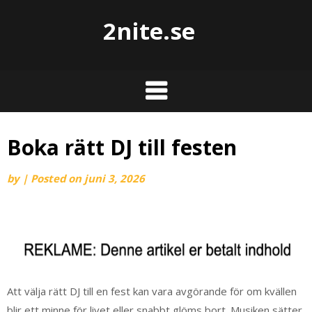
2nite.se
Boka rätt DJ till festen
by
|
Posted on
juni 3, 2026
Att välja rätt DJ till en fest kan vara avgörande för om kvällen
blir ett minne för livet eller snabbt glöms bort. Musiken sätter