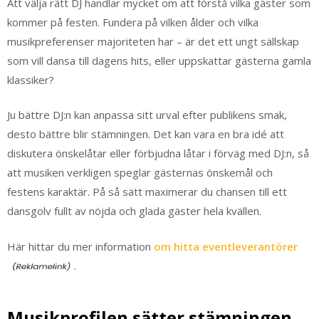
Att välja rätt DJ handlar mycket om att förstå vilka gäster som
kommer på festen. Fundera på vilken ålder och vilka
musikpreferenser majoriteten har – är det ett ungt sällskap
som vill dansa till dagens hits, eller uppskattar gästerna gamla
klassiker?
Ju bättre DJ:n kan anpassa sitt urval efter publikens smak,
desto bättre blir stämningen. Det kan vara en bra idé att
diskutera önskelåtar eller förbjudna låtar i förväg med DJ:n, så
att musiken verkligen speglar gästernas önskemål och
festens karaktär. På så sätt maximerar du chansen till ett
dansgolv fullt av nöjda och glada gäster hela kvällen.
Här hittar du mer information
om hitta eventleverantörer
.
Musikprofilen sätter stämningen