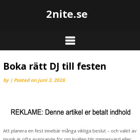
2nite.se
Boka rätt DJ till festen
by
|
Posted on
juni 3, 2026
Att planera en fest innebär många viktiga beslut – och valet av
musik är ofta avgörande för om kvällen blir minnesvärd eller