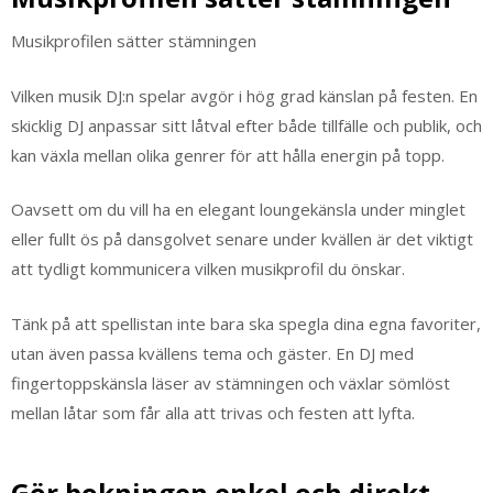
Musikprofilen sätter stämningen
Vilken musik DJ:n spelar avgör i hög grad känslan på festen. En
skicklig DJ anpassar sitt låtval efter både tillfälle och publik, och
kan växla mellan olika genrer för att hålla energin på topp.
Oavsett om du vill ha en elegant loungekänsla under minglet
eller fullt ös på dansgolvet senare under kvällen är det viktigt
att tydligt kommunicera vilken musikprofil du önskar.
Tänk på att spellistan inte bara ska spegla dina egna favoriter,
utan även passa kvällens tema och gäster. En DJ med
fingertoppskänsla läser av stämningen och växlar sömlöst
mellan låtar som får alla att trivas och festen att lyfta.
Gör bokningen enkel och direkt