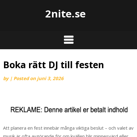
2nite.se
Boka rätt DJ till festen
by
|
Posted on
juni 3, 2026
Att planera en fest innebär många viktiga beslut – och valet av
musik är ofta avgörande för om kvällen blir minnesvärd eller