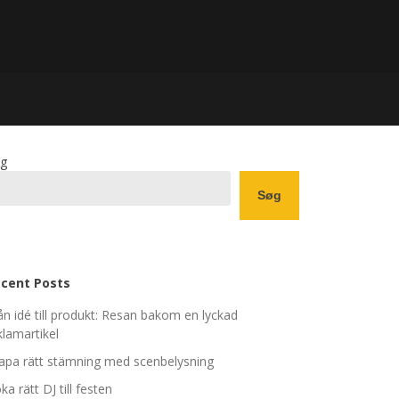
g
Søg
cent Posts
ån idé till produkt: Resan bakom en lyckad
klamartikel
apa rätt stämning med scenbelysning
ka rätt DJ till festen