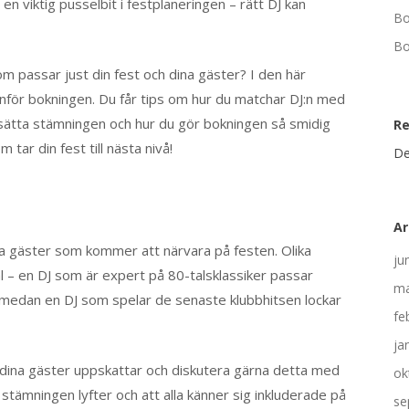
en viktig pusselbit i festplaneringen – rätt DJ kan
Bo
Bo
m passar just din fest och dina gäster? I den här
 inför bokningen. Du får tips om hur du matchar DJ:n med
tt sätta stämningen och hur du gör bokningen så smidig
R
 tar din fest till nästa nivå!
De
Ar
lka gäster som kommer att närvara på festen. Olika
ju
l – en DJ som är expert på 80-talsklassiker passar
ma
, medan en DJ som spelar de senaste klubbhitsen lockar
fe
ja
 dina gäster uppskattar och diskutera gärna detta med
ok
 stämningen lyfter och att alla känner sig inkluderade på
se