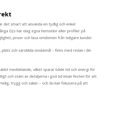
rekt
är det smart att använda en tydlig och enkel
ånga DJ:s har idag egna hemsidor eller profiler på
glighet, priser och läsa omdömen från tidigare kunder.
er, plats och särskilda önskemål – finns med redan i din
 snabbt meddelande, vilket sparar både tid och energi för
igt och stäm av detaljerna i god tid innan festen för att
midig, trygg och säker – och du kan fokusera på att