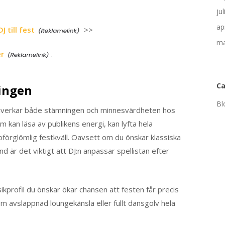
ju
ap
 till fest
>>
ma
er
.
Ca
ingen
Bl
 påverkar både stämningen och minnesvärdheten hos
m kan läsa av publikens energi, kan lyfta hela
oförglömlig festkväll. Oavsett om du önskar klassiska
d är det viktigt att DJ:n anpassar spellistan efter
kprofil du önskar ökar chansen att festen får precis
om avslappnad loungekänsla eller fullt dansgolv hela