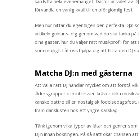
kan lyfta hela evenemanget. Därför är valet av DJ 
förvandla en vanlig kväll till en oförglömlig fest.
Men hur hittar du egentligen den perfekta DJ:n so
artikeln guidar vi dig genom vad du ska tänka på
dina gäster, hur du väljer rätt musikprofil för a
som möjligt. Låt oss hjälpa dig att hitta den DJ som
Matcha DJ:n med gästerna
Att välja rätt DJ handlar mycket om att förstå vi
åldersgrupper och intressen kräver olika musikva
kanske bättre till en nostalgisk födelsedagsfest
fram danslusten hos ett yngre sällskap.
Tänk igenom vilka typer av låtar och genrer som
DJ:n innan bokningen. På så sätt ökar chansen att