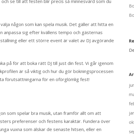
 och se till att festen blir precis så minnesvärd som du
Bo
Bo
välja någon som kan spela musik. Det gäller att hitta en
 kan anpassa sig efter kvällens tempo och gästernas
ställning eller ett större event är valet av DJ avgörande
R
De
a på för att boka rätt DJ till just din fest. Vi går igenom
kprofilen är så viktig och hur du gör bokningsprocessen
Ar
ta förutsättningarna för en oförglömlig fest!
ju
ma
fe
ågon som spelar bra musik, utan framför allt om att
ja
ästers preferenser och festens karaktär. Fundera över
ok
nga vuxna som älskar de senaste hitsen, eller en
se