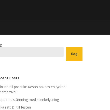
g
Søg
cent Posts
ån idé till produkt: Resan bakom en lyckad
klamartikel
apa rätt stämning med scenbelysning
ka rätt DJ till festen