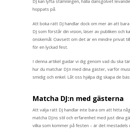
DJ kan lyfta stämningen, hålla dansgolvet levande
hoppats på.
Att boka rätt DJ handlar dock om mer än att bara 
DJ som förstår din vision, läser av publiken och
önskemål. Oavsett om det är en mindre privat till
för en lyckad fest.
I denna artikel guidar vi dig genom vad du ska tänk
hur du matchar DJ:n med dina gäster, varför musi
smidig och enkel. Låt oss hjälpa dig skapa de bäs
Matcha DJ:n med gästerna
Att välja rätt DJ handlar inte bara om att hitta n
matcha DJ:ns stil och erfarenhet med just dina g
vilka som kommer på festen – är det mestadels u