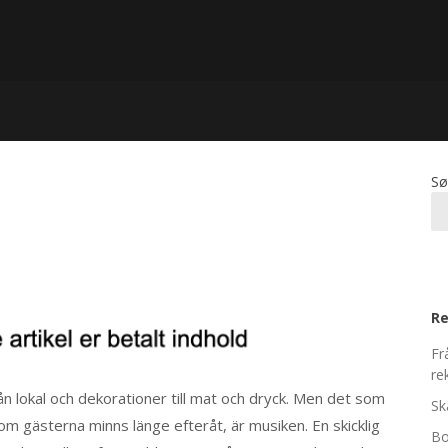
Sø
Re
Fr
re
rån lokal och dekorationer till mat och dryck. Men det som
Sk
som gästerna minns länge efteråt, är musiken. En skicklig
Bo