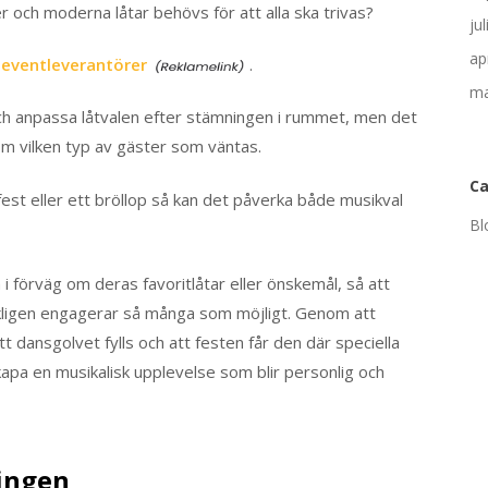
r och moderna låtar behövs för att alla ska trivas?
ju
ap
 eventleverantörer
.
ma
 och anpassa låtvalen efter stämningen i rummet, men det
 om vilken typ av gäster som väntas.
Ca
est eller ett bröllop så kan det påverka både musikval
Bl
i förväg om deras favoritlåtar eller önskemål, så att
erkligen engagerar så många som möjligt. Genom att
dansgolvet fylls och att festen får den där speciella
skapa en musikalisk upplevelse som blir personlig och
ingen