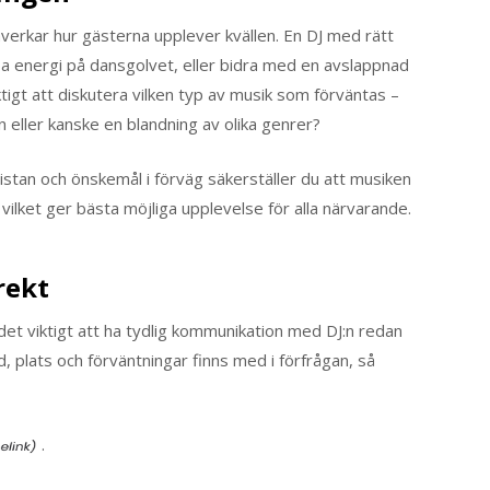
åverkar hur gästerna upplever kvällen. En DJ med rätt
pa energi på dansgolvet, eller bidra med en avslappnad
tigt att diskutera vilken typ av musik som förväntas –
en eller kanske en blandning av olika genrer?
stan och önskemål i förväg säkerställer du att musiken
lket ger bästa möjliga upplevelse för alla närvarande.
rekt
det viktigt att ha tydlig kommunikation med DJ:n redan
tid, plats och förväntningar finns med i förfrågan, så
.