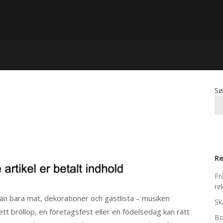
Sø
Re
Fr
re
 än bara mat, dekorationer och gästlista – musiken
Sk
ett bröllop, en företagsfest eller en födelsedag kan rätt
Bo