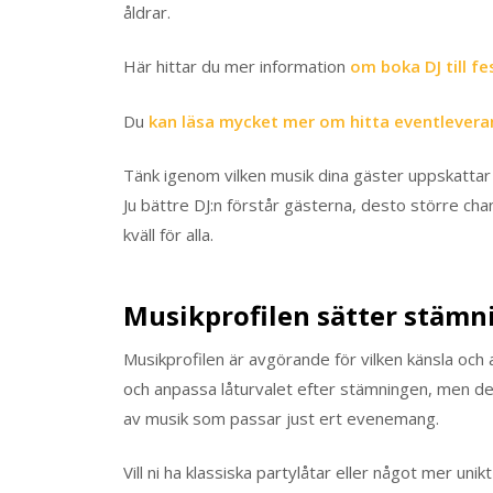
åldrar.
Här hittar du mer information
om boka DJ till fe
Du
kan läsa mycket mer om hitta eventlevera
Tänk igenom vilken musik dina gäster uppskattar 
Ju bättre DJ:n förstår gästerna, desto större ch
kväll för alla.
Musikprofilen sätter stämn
Musikprofilen är avgörande för vilken känsla och a
och anpassa låturvalet efter stämningen, men det 
av musik som passar just ert evenemang.
Vill ni ha klassiska partylåtar eller något mer un