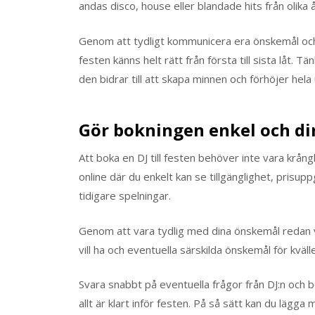
andas disco, house eller blandade hits från olika 
Genom att tydligt kommunicera era önskemål och 
festen känns helt rätt från första till sista låt. T
den bidrar till att skapa minnen och förhöjer hela
Gör bokningen enkel och di
Att boka en DJ till festen behöver inte vara krå
online där du enkelt kan se tillgänglighet, prisu
tidigare spelningar.
Genom att vara tydlig med dina önskemål redan v
vill ha och eventuella särskilda önskemål för kväl
Svara snabbt på eventuella frågor från DJ:n och b
allt är klart inför festen. På så sätt kan du lägga