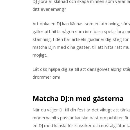
DJ göra all skillnad och skapa minnen som varar l
ditt evenemang?
Att boka en DJ kan kännas som en utmaning, särsk
gäller att hitta någon som inte bara spelar bra m
stämning. I den här artikeln guidar vi dig steg för s
matcha DJ:n med dina gäster, till att hitta rätt m
möjligt.
Låt oss hjälpa dig se till att dansgolvet aldrig st
drömmer om!
Matcha DJ:n med gästerna
När du väljer DJ till din fest är det viktigt att 
moderna hits passar kanske bäst om publiken är u
en DJ med känsla för klassiker och nostalgilåtar