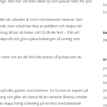
änge. Men hur vet man vilken DJ som passar bäst för just
Bo
Bo
ilt när utbudet är stort och behoven varierar. Det
usik, utan också kan läsa av publiken och skapa rätt
teg till hur du bokar rätt DJ till din fest – från att
R
usikprofil och göra själva bokningen så smidig som
De
år tomt och att din fest blir precis så lyckad som du
Ar
ju
ma
fe
tänka på vilka gäster som kommer. En DJ som är expert på
ja
ng och gillar att dansa till de senaste låtarna, medan
ok
 kan skapa härlig stämning på en fest med blandade
se