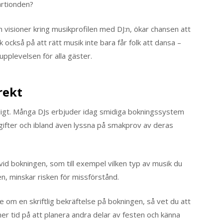
årtionden?
visioner kring musikprofilen med DJ:n, ökar chansen att
änk också på att rätt musik inte bara får folk att dansa –
 upplevelsen för alla gäster.
rekt
ngligt. Många DJs erbjuder idag smidiga bokningssystem
ppgifter och ibland även lyssna på smakprov av deras
id bokningen, som till exempel vilken typ av musik du
len, minskar risken för missförstånd.
e om en skriftlig bekräftelse på bokningen, så vet du att
 mer tid på att planera andra delar av festen och känna