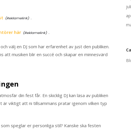
ju
ap
st
.
ma
ntörer här
.
och välj en DJ som har erfarenhet av just den publiken.
Ca
ans att musiken blir en succé och skapar en minnesvärd
Bl
ingen
tmosfär din fest får. En skicklig DJ kan läsa av publiken
är viktigt att ni tillsammans pratar igenom vilken typ
ikt som speglar er personliga stil? Kanske ska festen