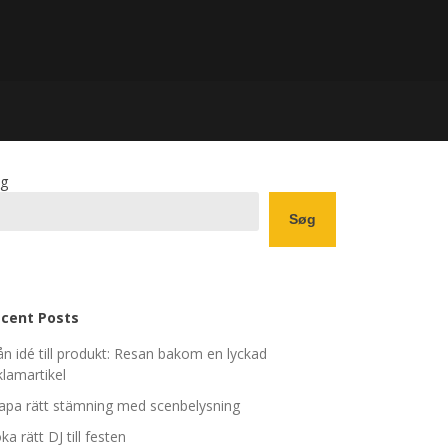
g
Søg
cent Posts
ån idé till produkt: Resan bakom en lyckad
klamartikel
apa rätt stämning med scenbelysning
ka rätt DJ till festen