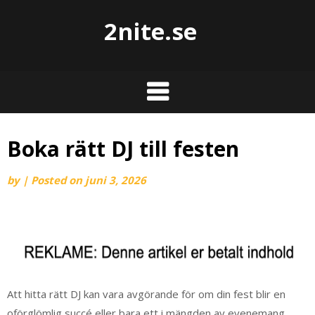
2nite.se
Boka rätt DJ till festen
by
|
Posted on
juni 3, 2026
Att hitta rätt DJ kan vara avgörande för om din fest blir en
oförglömlig succé eller bara ett i mängden av evenemang.