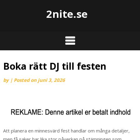
2nite.se
Boka rätt DJ till festen
by
|
Posted on
juni 3, 2026
Att planera en minnesvärd fest handlar om många detaljer,
men få saker har lika stor påverkan på stämningen som