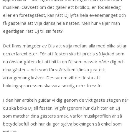
musiken. Oavsett om det gäller ett bröllop, en födelsedag
eller en företagsfest, kan rätt DJ lyfta hela evenemanget och
få gästerna att vilja dansa hela natten. Men hur väljer man
egentligen rätt DJ till sin fest?
Det finns mängder av DJs att välja mellan, alla med olika stilar
och erfarenheter. För att festen ska bli precis så lyckad som
du önskar gäller det att hitta en DJ som passar både dig och
dina gäster – och som förstår vilken känsla just ditt
arrangemang kräver. Dessutom vill de flesta att
bokningsprocessen ska vara smidig och stressfri.
I den här artikeln guidar vi dig genom de viktigaste stegen när
du ska boka DJ till festen. Vi går igenom hur du hittar en DJ
som matchar dina gästers smak, varför musikprofilen är så
betydelsefull och hur du gör själva bokningen så enkel som
möjligt.