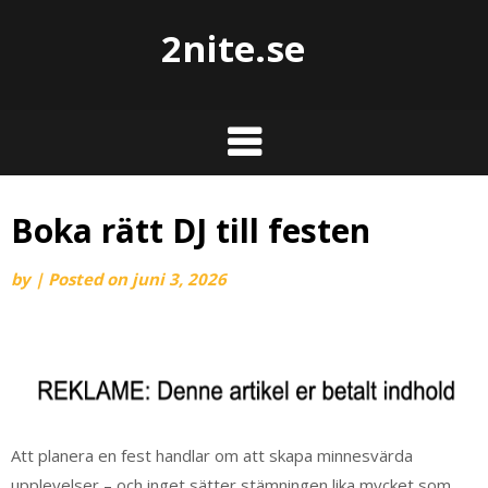
2nite.se
Boka rätt DJ till festen
by
|
Posted on
juni 3, 2026
Att planera en fest handlar om att skapa minnesvärda
upplevelser – och inget sätter stämningen lika mycket som