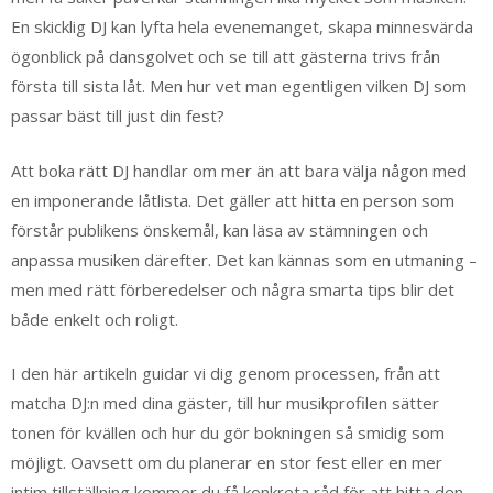
En skicklig DJ kan lyfta hela evenemanget, skapa minnesvärda
ögonblick på dansgolvet och se till att gästerna trivs från
första till sista låt. Men hur vet man egentligen vilken DJ som
passar bäst till just din fest?
Att boka rätt DJ handlar om mer än att bara välja någon med
en imponerande låtlista. Det gäller att hitta en person som
förstår publikens önskemål, kan läsa av stämningen och
anpassa musiken därefter. Det kan kännas som en utmaning –
men med rätt förberedelser och några smarta tips blir det
både enkelt och roligt.
I den här artikeln guidar vi dig genom processen, från att
matcha DJ:n med dina gäster, till hur musikprofilen sätter
tonen för kvällen och hur du gör bokningen så smidig som
möjligt. Oavsett om du planerar en stor fest eller en mer
intim tillställning kommer du få konkreta råd för att hitta den