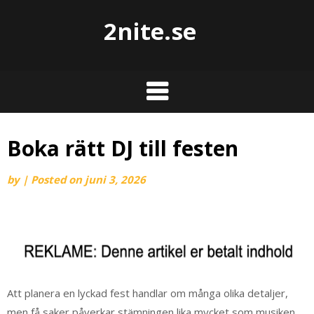
2nite.se
Boka rätt DJ till festen
by
|
Posted on
juni 3, 2026
Att planera en lyckad fest handlar om många olika detaljer,
men få saker påverkar stämningen lika mycket som musiken.