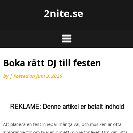
2nite.se
Boka rätt DJ till festen
by
|
Posted on
juni 3, 2026
Att planera en fest innebär många val, och musiken är ofta
avgörande för om kvällen blir ett minne för livet. DJ:n kan lyfta