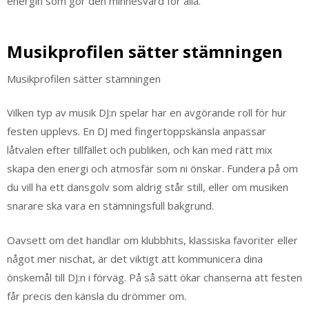
energin som gör den minnesvärd för alla.
Musikprofilen sätter stämningen
Musikprofilen sätter stämningen
Vilken typ av musik DJ:n spelar har en avgörande roll för hur
festen upplevs. En DJ med fingertoppskänsla anpassar
låtvalen efter tillfället och publiken, och kan med rätt mix
skapa den energi och atmosfär som ni önskar. Fundera på om
du vill ha ett dansgolv som aldrig står still, eller om musiken
snarare ska vara en stämningsfull bakgrund.
Oavsett om det handlar om klubbhits, klassiska favoriter eller
något mer nischat, är det viktigt att kommunicera dina
önskemål till DJ:n i förväg. På så sätt ökar chanserna att festen
får precis den känsla du drömmer om.