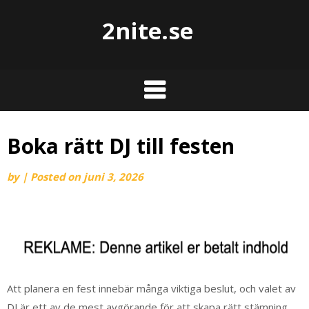
2nite.se
Boka rätt DJ till festen
by
|
Posted on
juni 3, 2026
Att planera en fest innebär många viktiga beslut, och valet av
DJ är ett av de mest avgörande för att skapa rätt stämning.