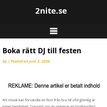
2nite.se
Boka rätt DJ till festen
by
|
Posted on
juni 3, 2026
Att musik kan förvandla en fest från bra till oförglömlig är
ingen hemlighet. Oavsett om du planerar en bröllopsfest,