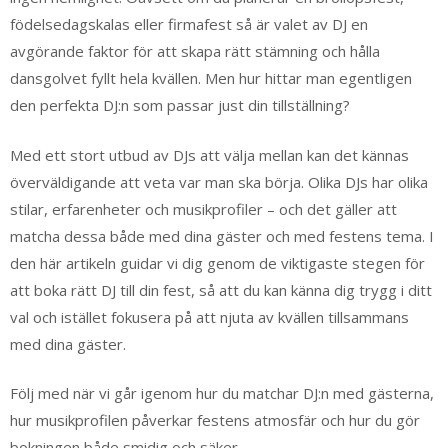
födelsedagskalas eller firmafest så är valet av DJ en
avgörande faktor för att skapa rätt stämning och hålla
dansgolvet fyllt hela kvällen. Men hur hittar man egentligen
den perfekta DJ:n som passar just din tillställning?
Med ett stort utbud av DJs att välja mellan kan det kännas
överväldigande att veta var man ska börja. Olika DJs har olika
stilar, erfarenheter och musikprofiler – och det gäller att
matcha dessa både med dina gäster och med festens tema. I
den här artikeln guidar vi dig genom de viktigaste stegen för
att boka rätt DJ till din fest, så att du kan känna dig trygg i ditt
val och istället fokusera på att njuta av kvällen tillsammans
med dina gäster.
Följ med när vi går igenom hur du matchar DJ:n med gästerna,
hur musikprofilen påverkar festens atmosfär och hur du gör
bokningen både smidig och säker.