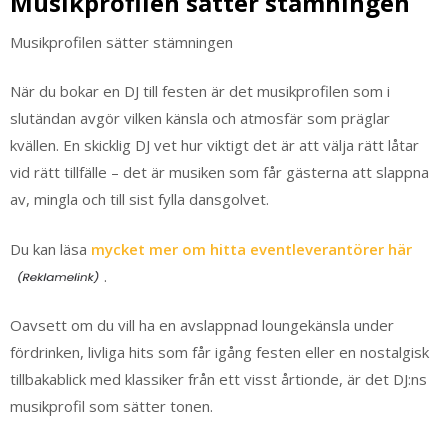
Musikprofilen sätter stämningen
Musikprofilen sätter stämningen
När du bokar en DJ till festen är det musikprofilen som i
slutändan avgör vilken känsla och atmosfär som präglar
kvällen. En skicklig DJ vet hur viktigt det är att välja rätt låtar
vid rätt tillfälle – det är musiken som får gästerna att slappna
av, mingla och till sist fylla dansgolvet.
Du kan läsa
mycket mer om hitta eventleverantörer här
.
Oavsett om du vill ha en avslappnad loungekänsla under
fördrinken, livliga hits som får igång festen eller en nostalgisk
tillbakablick med klassiker från ett visst årtionde, är det DJ:ns
musikprofil som sätter tonen.