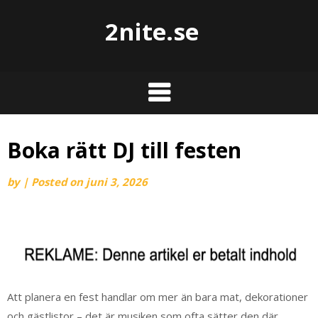
2nite.se
Boka rätt DJ till festen
by
|
Posted on
juni 3, 2026
Att planera en fest handlar om mer än bara mat, dekorationer
och gästlistor – det är musiken som ofta sätter den där