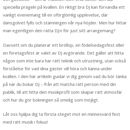
speciella prägeln på kvällen. En riktigt bra DJ kan förvandla ett
vanligt evenemang till en oförglömlig upplevelse, där
dansgolvet fylls och stämningen når nya höjder. Men hur hittar
man egentligen den rätta DJ:n för just sitt arrangemang?
Oavsett om du planerar ett bröllop, en födelsedagsfest eller
en företagsfest är valet av DJ avgörande. Det gäller att hitta
någon som inte bara har rätt teknik och utrustning, utan också
förståelse för vad dina gäster vill höra och känna under
kvällen. I den här artikeln guidar vi dig genom vad du bör tänka
på när du bokar DJ – från att matcha rätt person med din
publik, till att hitta den musikprofil som skapar rätt atmosfär
och hur du gör bokningen så smidig som möjligt.
Låt oss hjälpa dig ta första steget mot en minnesvärd fest
med rätt musik i fokus!