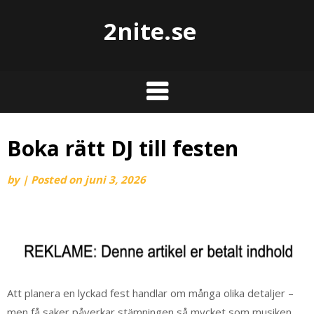
2nite.se
Boka rätt DJ till festen
by
|
Posted on
juni 3, 2026
Att planera en lyckad fest handlar om många olika detaljer –
men få saker påverkar stämningen så mycket som musiken.