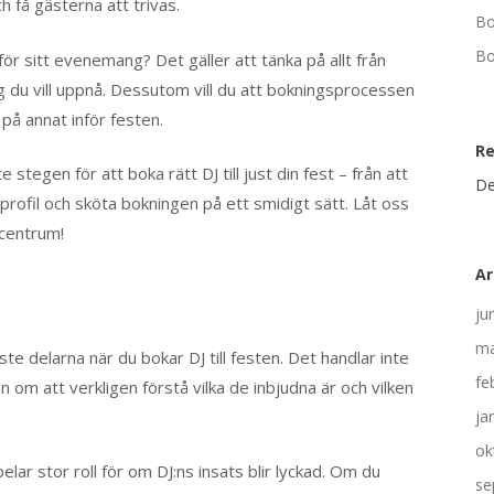
 få gästerna att trivas.
Bo
Bo
ör sitt evenemang? Det gäller att tänka på allt från
g du vill uppnå. Dessutom vill du att bokningsprocessen
 på annat inför festen.
R
 stegen för att boka rätt DJ till just din fest – från att
De
kprofil och sköta bokningen på ett smidigt sätt. Låt oss
 centrum!
Ar
ju
ma
te delarna när du bokar DJ till festen. Det handlar inte
fe
 om att verkligen förstå vilka de inbjudna är och vilken
ja
ok
ar stor roll för om DJ:ns insats blir lyckad. Om du
se