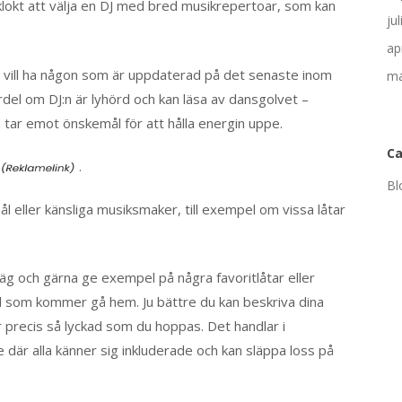
klokt att välja en DJ med bred musikrepertoar, som kan
ju
ap
vill ha någon som är uppdaterad på det senaste inom
ma
rdel om DJ:n är lyhörd och kan läsa av dansgolvet –
 tar emot önskemål för att hålla energin uppe.
Ca
.
Bl
 eller känsliga musiksmaker, till exempel om vissa låtar
väg och gärna ge exempel på några favoritlåtar eller
kval som kommer gå hem. Ju bättre du kan beskriva dina
ir precis så lyckad som du hoppas. Det handlar i
är alla känner sig inkluderade och kan släppa loss på