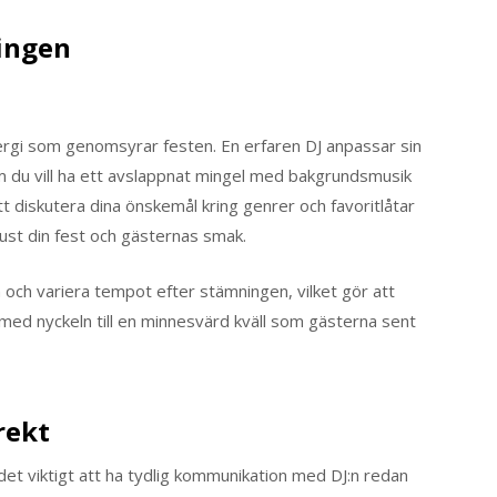
ingen
nergi som genomsyrar festen. En erfaren DJ anpassar sin
om du vill ha ett avslappnat mingel med bakgrundsmusik
t diskutera dina önskemål kring genrer och favoritlåtar
just din fest och gästernas smak.
 och variera tempot efter stämningen, vilket gör att
ärmed nyckeln till en minnesvärd kväll som gästerna sent
rekt
det viktigt att ha tydlig kommunikation med DJ:n redan