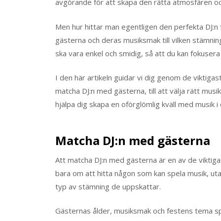
avgörande för att skapa den rätta atmosfären och
Men hur hittar man egentligen den perfekta DJ:n f
gästerna och deras musiksmak till vilken stämnin
ska vara enkel och smidig, så att du kan fokusera
I den här artikeln guidar vi dig genom de viktigaste
matcha DJ:n med gästerna, till att välja rätt musi
hjälpa dig skapa en oförglömlig kväll med musik i
Matcha DJ:n med gästerna
Att matcha DJ:n med gästerna är en av de viktigas
bara om att hitta någon som kan spela musik, utan
typ av stämning de uppskattar.
Gästernas ålder, musiksmak och festens tema spel