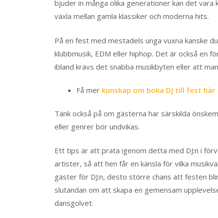
bjuder in många olika generationer kan det vara 
växla mellan gamla klassiker och moderna hits.
På en fest med mestadels unga vuxna kanske du 
klubbmusik, EDM eller hiphop. Det är också en fö
ibland krävs det snabba musikbyten eller att man
Få mer
kunskap om boka DJ till fest här
Tänk också på om gästerna har särskilda önskemål
eller genrer bör undvikas.
Ett tips är att prata igenom detta med DJ:n i för
artister, så att hen får en känsla för vilka musi
gäster för DJ:n, desto större chans att festen bl
slutändan om att skapa en gemensam upplevelse d
dansgolvet.