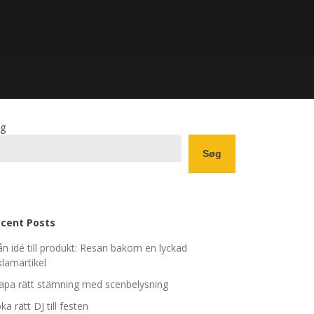
g
Søg
cent Posts
ån idé till produkt: Resan bakom en lyckad
klamartikel
apa rätt stämning med scenbelysning
ka rätt DJ till festen