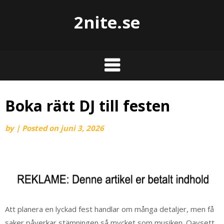
2nite.se
Boka rätt DJ till festen
by
|
Posted on
juni 3, 2026
Att planera en lyckad fest handlar om många detaljer, men få
saker påverkar stämningen så mycket som musiken. Oavsett