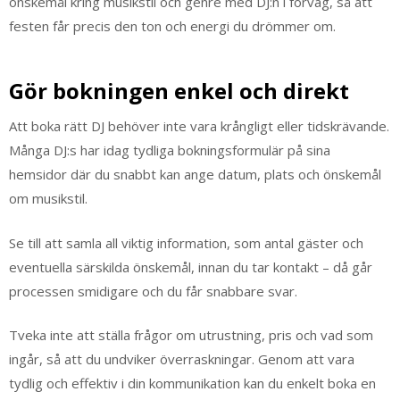
önskemål kring musikstil och genre med DJ:n i förväg, så att
festen får precis den ton och energi du drömmer om.
Gör bokningen enkel och direkt
Att boka rätt DJ behöver inte vara krångligt eller tidskrävande.
Många DJ:s har idag tydliga bokningsformulär på sina
hemsidor där du snabbt kan ange datum, plats och önskemål
om musikstil.
Se till att samla all viktig information, som antal gäster och
eventuella särskilda önskemål, innan du tar kontakt – då går
processen smidigare och du får snabbare svar.
Tveka inte att ställa frågor om utrustning, pris och vad som
ingår, så att du undviker överraskningar. Genom att vara
tydlig och effektiv i din kommunikation kan du enkelt boka en