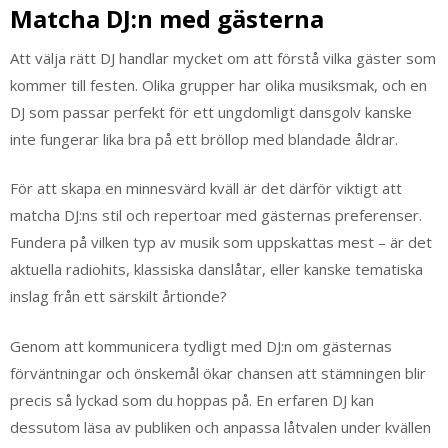
Matcha DJ:n med gästerna
Att välja rätt DJ handlar mycket om att förstå vilka gäster som
kommer till festen. Olika grupper har olika musiksmak, och en
DJ som passar perfekt för ett ungdomligt dansgolv kanske
inte fungerar lika bra på ett bröllop med blandade åldrar.
För att skapa en minnesvärd kväll är det därför viktigt att
matcha DJ:ns stil och repertoar med gästernas preferenser.
Fundera på vilken typ av musik som uppskattas mest – är det
aktuella radiohits, klassiska danslåtar, eller kanske tematiska
inslag från ett särskilt årtionde?
Genom att kommunicera tydligt med DJ:n om gästernas
förväntningar och önskemål ökar chansen att stämningen blir
precis så lyckad som du hoppas på. En erfaren DJ kan
dessutom läsa av publiken och anpassa låtvalen under kvällen