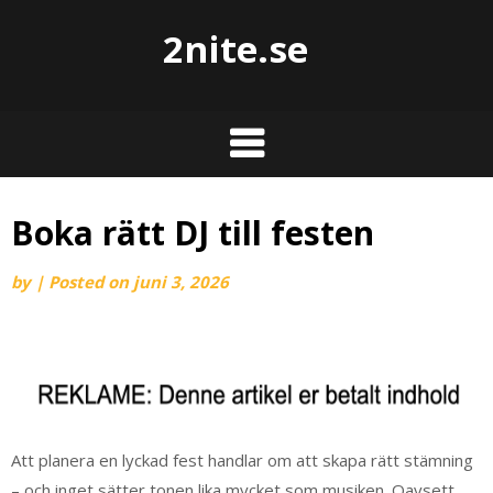
2nite.se
Boka rätt DJ till festen
by
|
Posted on
juni 3, 2026
Att planera en lyckad fest handlar om att skapa rätt stämning
– och inget sätter tonen lika mycket som musiken. Oavsett