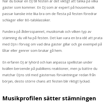
När du bokar en DJ till festen är det viktigt att tänka på vilka
gäster som kommer. En DJ som är expert på housemusik
passar kanske inte lika bra om de flesta på festen föredrar
schlager eller 80-talsklassiker.
Fundera på åldersspannet, musiksmak och vilken typ av
stämning du vill ha på festen. Det kan vara en bra idé att prata
med DJ:n i förväg om vad dina gäster gillar och ge exempel på
låtar eller genrer som brukar gå hem.
En erfaren DJ är lyhörd och kan anpassa spellistan under
kvällen beroende på publikens reaktioner, men ju bättre du
matchar DJ:ns stil med gästernas förväntningar redan från
början, desto större chans att festen blir riktigt lyckad.
Musikprofilen sätter stämningen