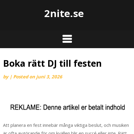
2nite.se
Boka rätt DJ till festen
by
|
Posted on
juni 3, 2026
Att planera en fest innebär många viktiga beslut, och musiken
är ofta avgörande för om kvällen blir en succé eller inte. Rätt