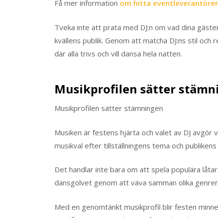
Få mer information
om hitta eventleverantörer
Tveka inte att prata med DJ:n om vad dina gäster 
kvällens publik. Genom att matcha DJ:ns stil och
där alla trivs och vill dansa hela natten.
Musikprofilen sätter stämn
Musikprofilen sätter stämningen
Musiken är festens hjärta och valet av DJ avgör v
musikval efter tillställningens tema och publikens
Det handlar inte bara om att spela populära låta
dansgolvet genom att väva samman olika genrer
Med en genomtänkt musikprofil blir festen minn