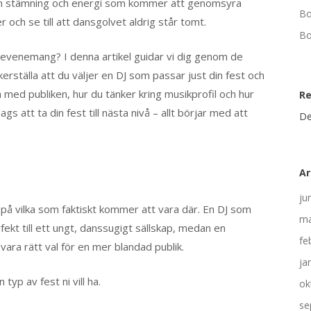
lken stämning och energi som kommer att genomsyra
Bo
er och se till att dansgolvet aldrig står tomt.
Bo
itt evenemang? I denna artikel guidar vi dig genom de
erställa att du väljer en DJ som passar just din fest och
n med publiken, hur du tänker kring musikprofil och hur
R
s att ta din fest till nästa nivå – allt börjar med att
De
Ar
ju
ka på vilka som faktiskt kommer att vara där. En DJ som
ma
ekt till ett ungt, danssugigt sällskap, medan en
fe
vara rätt val för en mer blandad publik.
ja
yp av fest ni vill ha.
ok
se