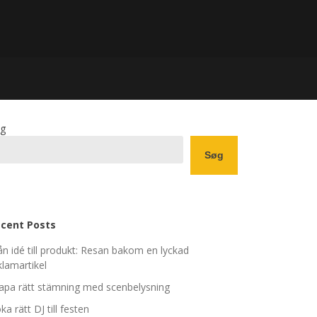
g
Søg
cent Posts
ån idé till produkt: Resan bakom en lyckad
klamartikel
apa rätt stämning med scenbelysning
ka rätt DJ till festen