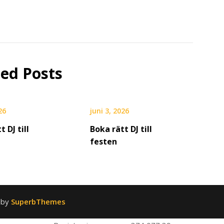
ted Posts
26
juni 3, 2026
t DJ till
Boka rätt DJ till
festen
 by
SuperbThemes