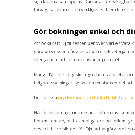
sig i låtarna som spelas. Därför är det viktigt at
förväg, så att musiken verkligen sätter den stämni
Gör bokningen enkel och di
Att boka rätt DJ till festen behöver varken vara k
göra processen både enkel och direkt. Börja med
eller genom att läsa recensioner på nätet.
Många DJ:s har idag sina egna hemsidor eller pro
tidigare spelningar, lyssna på musikexempel och 
Du kan läsa
mycket mer om boka DJ till fest hä
När du hittat några intressanta alternativ, kontak
festens datum, plats, antal gäster och vilken typ
desto lättare blir det för DJ:n att avgöra om hen 