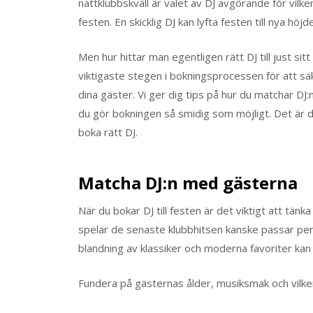
nattklubbskväll är valet av DJ avgörande för vi
festen. En skicklig DJ kan lyfta festen till nya höjd
Men hur hittar man egentligen rätt DJ till just s
viktigaste stegen i bokningsprocessen för att säk
dina gäster. Vi ger dig tips på hur du matchar DJ:
du gör bokningen så smidig som möjligt. Det är dag
boka rätt DJ.
Matcha DJ:n med gästerna
När du bokar DJ till festen är det viktigt att tän
spelar de senaste klubbhitsen kanske passar perf
blandning av klassiker och moderna favoriter kan 
Fundera på gästernas ålder, musiksmak och vilken t