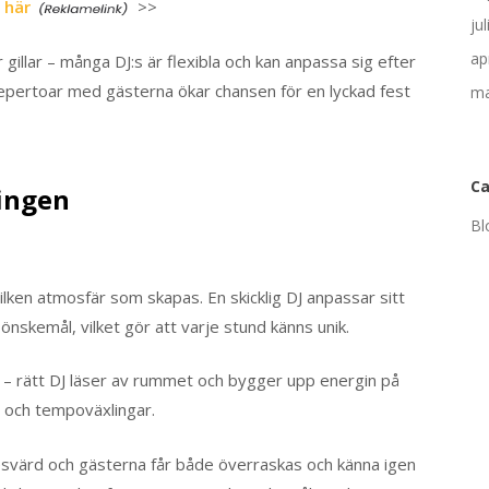
 här
>>
ju
ap
gillar – många DJ:s är flexibla och kan anpassa sig efter
 repertoar med gästerna ökar chansen för en lyckad fest
ma
Ca
ingen
Bl
ilken atmosfär som skapas. En skicklig DJ anpassar sitt
 önskemål, vilket gör att varje stund känns unik.
r – rätt DJ läser av rummet och bygger upp energin på
 och tempoväxlingar.
esvärd och gästerna får både överraskas och känna igen