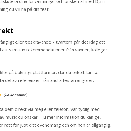
t diskutera dina förväntningar och önskemål med DJ:n i
ng du vill ha på din fest.
rekt
rångligt eller tidskrävande – tvärtom går det idag att
 att samla in rekommendationer från vänner, kollegor
filer på bokningsplattformar, där du enkelt kan se
ta del av referenser från andra festarrangörer.
r
.
ta dem direkt via mejl eller telefon. Var tydlig med
 av musik du önskar – ju mer information du kan ge,
är rätt för just ditt evenemang och om hen är tillgänglig.