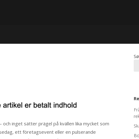
Sø
Re
Fr
re
– och inget sätter prägel på kvällen lika mycket som
Sk
lsedag, ett företagsevent eller en pulserande
Bo