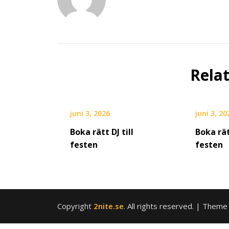
Rela
juni 3, 2026
juni 3, 20
Boka rätt DJ till
Boka rät
festen
festen
Copyright
2nite.se
. All rights reserved.
| Theme